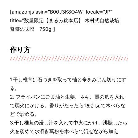
[amazonjs asin=”B00J3K8O4W” locale=”JP”
title=”数量限定【まるみ麹本店】 木村式自然栽培
奇跡の味噌 750g”]
作り方
1.干し椎茸は石づきを取って軸と傘をみじん切りにす
る。
2. フライパンにごま油と生姜、ネギ、鷹の爪を入れ
て弱火にかける。香りがたったら1を加えて木べらな
どで炒める。
3.干し椎茸の浸し汁を入れて中火にかけ、沸騰したら
火を弱めて水溶き葛粉を木べらで混ぜながら加え