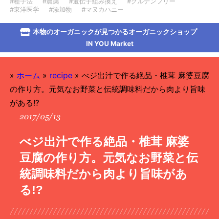
#種子法
#農薬
#遺伝子組み換え
#グルテンフリー
#東洋医学
#添加物
#マヌカハニー
本物のオーガニックが見つかるオーガニックショップ
IN YOU Market
»
ホーム
»
recipe
»
べジ出汁で作る絶品・椎茸 麻婆豆腐
の作り方。元気なお野菜と伝統調味料だから肉より旨味
がある!?
2017/05/13
べジ出汁で作る絶品・椎茸 麻婆
豆腐の作り方。元気なお野菜と伝
統調味料だから肉より旨味があ
る!?