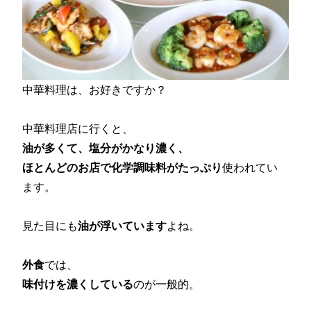
中華料理は、お好きですか？
中華料理店に行くと、
油が多くて、塩分がかなり濃く、
ほとんどのお店で化学調味料がたっぷり
使われてい
ます。
見た目にも
油が浮いています
よね。
外食
では、
味付けを濃くしている
のが一般的。