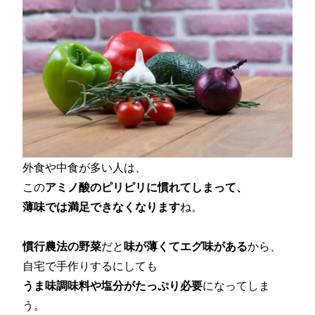
外食や中食が多い人は、
この
アミノ酸のピリピリに慣れてしまって、
薄味では満足できなくなります
ね。
慣行農法の野菜
だと
味が薄くてエグ味がある
から、
自宅で手作りするにしても
うま味調味料や塩分がたっぷり必要
になってしま
う。