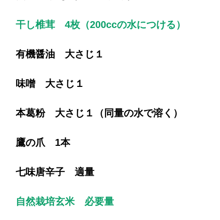
干し椎茸 4枚（200ccの水につける）
有機醤油 大さじ１
味噌 大さじ１
本葛粉 大さじ１（同量の水で溶く）
鷹の爪 1本
七味唐辛子 適量
自然栽培玄米 必要量