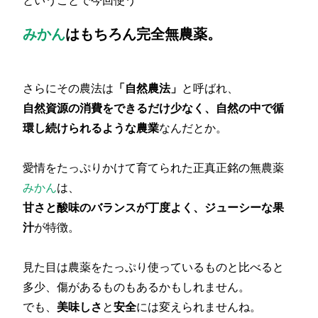
みかん
はもちろん
完全無農薬
。
さらにその農法は
「自然農法」
と呼ばれ、
自然資源の消費をできるだけ少なく、自然の中で循
環し続けられるような農業
なんだとか。
愛情をたっぷりかけて育てられた正真正銘の無農薬
みかん
は、
甘さと酸味のバランスが丁度よく、ジューシーな果
汁
が特徴。
見た目は農薬をたっぷり使っているものと比べると
多少、傷があるものもあるかもしれません。
でも、
美味しさ
と
安全
には変えられませんね。