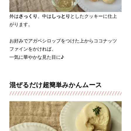
外は
さっくり
、中は
しっとり
としたクッキーに仕上
がります。
お好みでアガベシロップをつけた上からココナッツ
ファインをかければ、
一気に華やかな見た目に♪
混ぜるだけ超簡単みかんムース