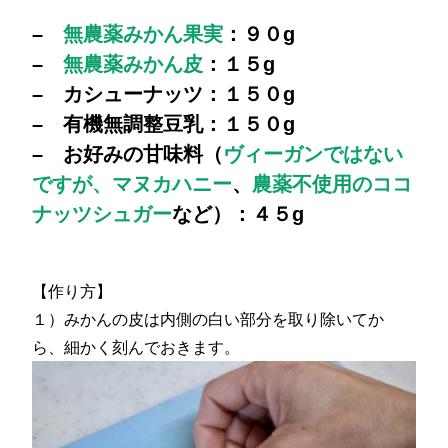
–
無農薬みかん果実
：９０g
–
無農薬みかん皮
：１５g
– カシューナッツ：１５０g
– 有機無調整豆乳：１５０g
– お好みの甘味料（
ヴィーガンではない
ですが、マヌカハニー
、
農薬不使用のココ
ナッツシュガー
など）：４５g
【作り方】
１）みかんの皮は内側の白い部分を取り除いてか
ら、細かく刻んでおきます。