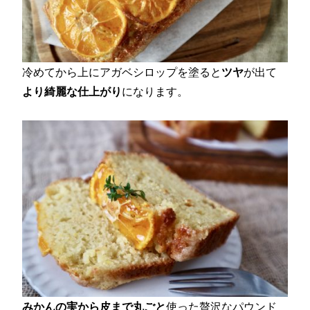
冷めてから上にアガベシロップを塗ると
ツヤ
が出て
より綺麗な仕上がり
になります。
みかんの実から皮まで丸ごと
使った贅沢なパウンド