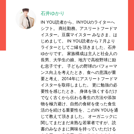
石井ゆかり
IN YOU読者から、INYOUのライターへ
シフト。 商社勤務。アスリートフードマ
イスター。豆腐マイスター みなさま、は
じめまして。 IN YOU読者から７月より
ライターとしてご縁を頂きました、石井
ゆかりです。 家族構成は主人と社会人の
長男、大学生の娘、地方で高校野球に励
む息子です。 子どもの野球のパフォーマ
ンス向上を考えたとき、食への意識が重
要と考え、2014年にアスリートフードマ
イスターを取得しました。 更に勉強の必
要性を感じたとき、 身体を強くするだけ
でなく古くから伝わる養生の方法や添加
物を極力避け、自然の食材を使った食生
活のを続ける重要性を、このIN YOUを通
じて教えて頂きました。 オーガニックに
関してまだまだ未熟な若輩者ですが、読
書のみなさまに興味を持っていただける