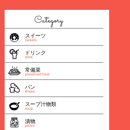
スイーツ
sweets
ドリンク
drink
常備菜
preserved food
パン
Bread
スープ汁物類
soup
漬物
pikles