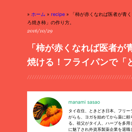
»
ホーム
»
recipe
»
「柿が赤くなれば医者が青く
ろ焼き柿」の作り方。
2016/10/29
「柿が赤くなれば医者が
焼ける！フライパンで「
manami sasao
タイ在住、ときどき日本。フリー
がらも、ヨガを始めてから薬に頼
る。祖父がタイ人、ハーブを多用
に魅了され外資系製薬企業を退職