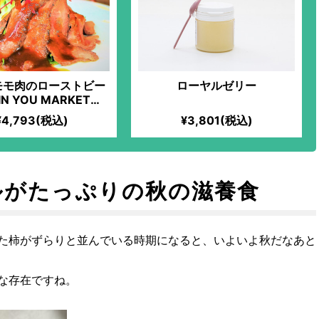
モモ肉のローストビー
ローヤルゼリー
N YOU MARKET限
化学過敏症の妻のため
¥4,793(税込)
¥3,801(税込)
味しいお料理を食べさ
げたい」という想いか
った、全原材料オーガ
のフレンチ料理！噛め
ほど旨味が出る、ジュ
ルがたっぷりの秋の滋養食
なローストビーフ！添
加物不使用！
た柿がずらりと並んでいる時期になると、いよいよ秋だなあと
な存在ですね。