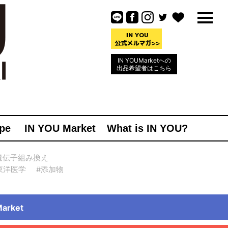
IN YOUMarketへの
出品希望者はこちら
pe
IN YOU Market
What is IN YOU?
遺伝子組み換え
東洋医学
#添加物
rket