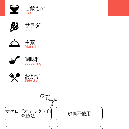
ご飯もの
rice
サラダ
salad
主菜
Main dish
調味料
seasoning
おかず
Side dish
マクロビオテック・自
砂糖不使用
然療法