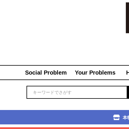
Social Problem
Your Problems
本