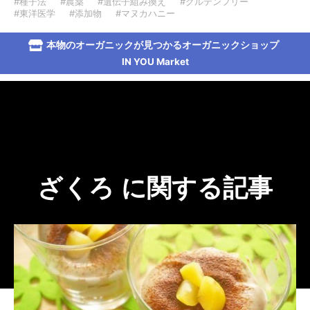
#種子法
#農薬
#遺伝子組み換え
#グルテンフリー
#東洋医学
#添加物
#マヌカハニー
本物のオーガニックが見つかるオーガニックショップ
IN YOU Market
ざくろ に関する記事