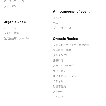
アーユルヴェーダ
ヴィーガン
Announcement / event
イベント
Organic Shop
求人
レストラン
プレスリリース
ホテル・旅館
Organic Recipe
自然食品店・スーパー
マクロビオティック・自然療法
東洋医学・薬膳
グルテンフリー
発酵料理
アーユルヴェーダ
ヴィーガン
使いまわしアレンジ
子ども用
砂糖不使用
スイーツ
ドリンク