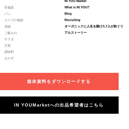
IN YOU Market
常備菜
What is IN YOU?
パン
Blog
スープ汁物類
Recruiting
漬物
オーガニックに人生を賭けた7人が紡ぐリ
ご飯もの
アルストーリー
サラダ
主菜
調味料
おかず
媒体資料をダウンロードする
IN YOUMarketへの出品希望者はこちら