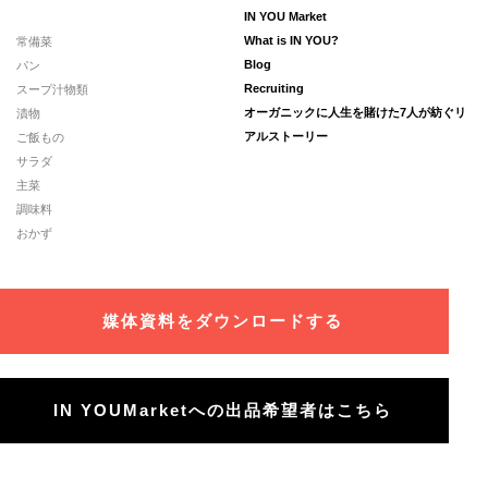
IN YOU Market
常備菜
What is IN YOU?
パン
Blog
スープ汁物類
Recruiting
漬物
オーガニックに人生を賭けた7人が紡ぐリ
ご飯もの
アルストーリー
サラダ
主菜
調味料
おかず
媒体資料をダウンロードする
IN YOUMarketへの出品希望者はこちら