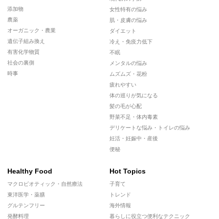
添加物
女性特有の悩み
農薬
肌・皮膚の悩み
オーガニック・農業
ダイエット
遺伝子組み換え
冷え・免疫力低下
有害化学物質
不眠
社会の裏側
メンタルの悩み
時事
ムズムズ・花粉
疲れやすい
体の巡りが気になる
髪の毛が心配
野菜不足・体内毒素
デリケートな悩み・トイレの悩み
妊活・妊娠中・産後
便秘
Healthy Food
Hot Topics
マクロビオティック・自然療法
子育て
東洋医学・薬膳
トレンド
グルテンフリー
海外情報
発酵料理
暮らしに役立つ便利なテクニック