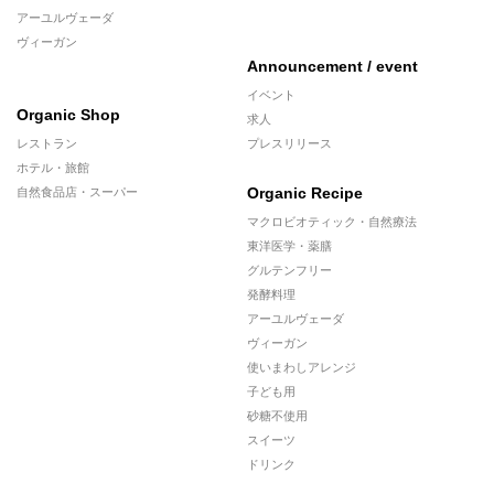
アーユルヴェーダ
ヴィーガン
Announcement / event
イベント
Organic Shop
求人
レストラン
プレスリリース
ホテル・旅館
Organic Recipe
自然食品店・スーパー
マクロビオティック・自然療法
東洋医学・薬膳
グルテンフリー
発酵料理
アーユルヴェーダ
ヴィーガン
使いまわしアレンジ
子ども用
砂糖不使用
スイーツ
ドリンク