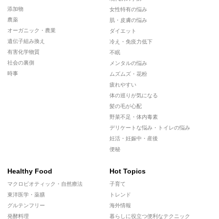
添加物
女性特有の悩み
農薬
肌・皮膚の悩み
オーガニック・農業
ダイエット
遺伝子組み換え
冷え・免疫力低下
有害化学物質
不眠
社会の裏側
メンタルの悩み
時事
ムズムズ・花粉
疲れやすい
体の巡りが気になる
髪の毛が心配
野菜不足・体内毒素
デリケートな悩み・トイレの悩み
妊活・妊娠中・産後
便秘
Healthy Food
Hot Topics
マクロビオティック・自然療法
子育て
東洋医学・薬膳
トレンド
グルテンフリー
海外情報
発酵料理
暮らしに役立つ便利なテクニック