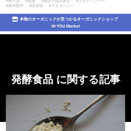
#種子法
#農薬
#遺伝子組み換え
#グルテンフリー
#東洋医学
#添加物
#マヌカハニー
本物のオーガニックが見つかるオーガニックショップ
IN YOU Market
発酵食品 に関する記事