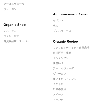
アーユルヴェーダ
ヴィーガン
Announcement / event
イベント
Organic Shop
求人
レストラン
プレスリリース
ホテル・旅館
Organic Recipe
自然食品店・スーパー
マクロビオティック・自然療法
東洋医学・薬膳
グルテンフリー
発酵料理
アーユルヴェーダ
ヴィーガン
使いまわしアレンジ
子ども用
砂糖不使用
スイーツ
ドリンク