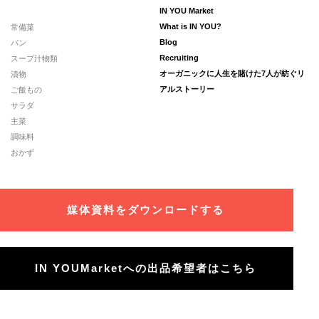
IN YOU Market
常備菜
What is IN YOU?
パン
Blog
スープ汁物類
Recruiting
漬物
オーガニックに人生を賭けた7人が紡ぐリ
ご飯もの
アルストーリー
サラダ
主菜
調味料
おかず
媒体資料をダウンロードする
IN YOUMarketへの出品希望者はこちら