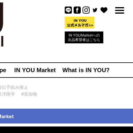
IN YOUMarketへの
出品希望者はこちら
pe
IN YOU Market
What is IN YOU?
遺伝子組み換え
東洋医学
#添加物
rket