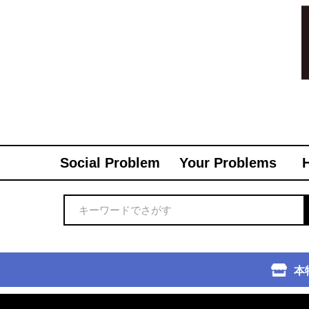
Social Problem
Your Problems
本