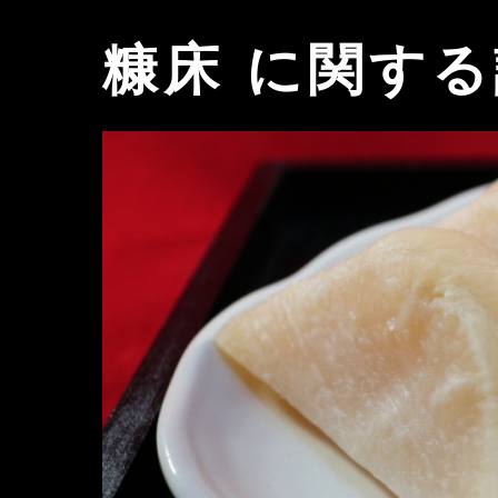
糠床 に関す