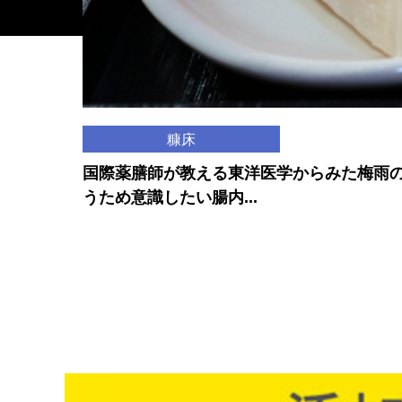
糠床
国際薬膳師が教える東洋医学からみた梅雨
うため意識したい腸内...