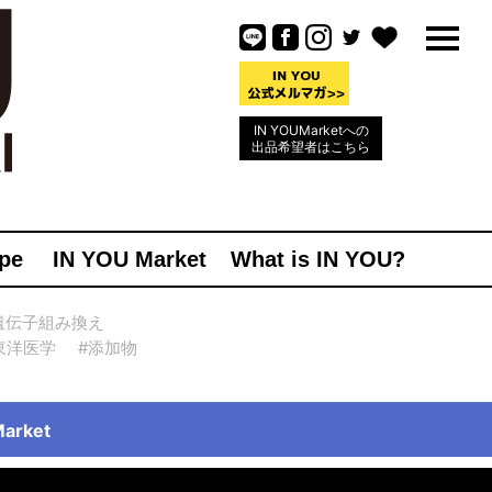
IN YOUMarketへの
出品希望者はこちら
pe
IN YOU Market
What is IN YOU?
遺伝子組み換え
東洋医学
#添加物
rket