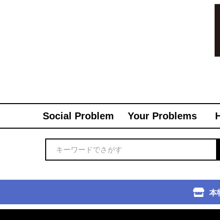
Social Problem
Your Problems
本