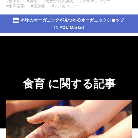
#種子法
#農薬
#遺伝子組み換え
#グルテンフリー
#東洋医学
#添加物
#マヌカハニー
本物のオーガニックが見つかるオーガニックショップ
IN YOU Market
食育 に関する記事