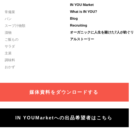
IN YOU Market
常備菜
What is IN YOU?
パン
Blog
スープ汁物類
Recruiting
漬物
オーガニックに人生を賭けた7人が紡ぐリ
ご飯もの
アルストーリー
サラダ
主菜
調味料
おかず
媒体資料をダウンロードする
IN YOUMarketへの出品希望者はこちら