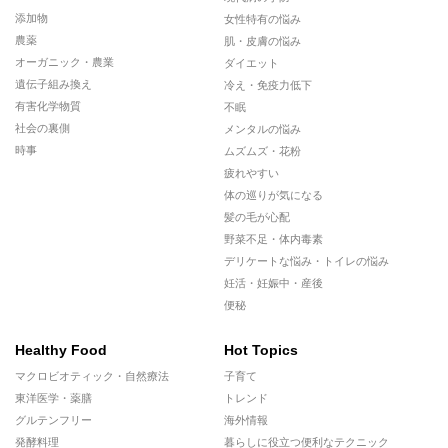
添加物
女性特有の悩み
農薬
肌・皮膚の悩み
オーガニック・農業
ダイエット
遺伝子組み換え
冷え・免疫力低下
有害化学物質
不眠
社会の裏側
メンタルの悩み
時事
ムズムズ・花粉
疲れやすい
体の巡りが気になる
髪の毛が心配
野菜不足・体内毒素
デリケートな悩み・トイレの悩み
妊活・妊娠中・産後
便秘
Healthy Food
Hot Topics
マクロビオティック・自然療法
子育て
東洋医学・薬膳
トレンド
グルテンフリー
海外情報
発酵料理
暮らしに役立つ便利なテクニック