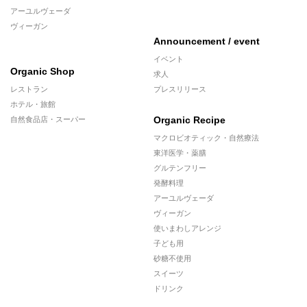
アーユルヴェーダ
ヴィーガン
Announcement / event
イベント
Organic Shop
求人
レストラン
プレスリリース
ホテル・旅館
Organic Recipe
自然食品店・スーパー
マクロビオティック・自然療法
東洋医学・薬膳
グルテンフリー
発酵料理
アーユルヴェーダ
ヴィーガン
使いまわしアレンジ
子ども用
砂糖不使用
スイーツ
ドリンク