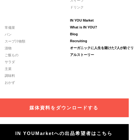
スイーツ
ドリンク
IN YOU Market
常備菜
What is IN YOU?
パン
Blog
スープ汁物類
Recruiting
漬物
オーガニックに人生を賭けた7人が紡ぐリ
ご飯もの
アルストーリー
サラダ
主菜
調味料
おかず
媒体資料をダウンロードする
IN YOUMarketへの出品希望者はこちら