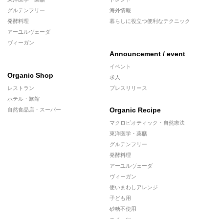
グルテンフリー
海外情報
発酵料理
暮らしに役立つ便利なテクニック
アーユルヴェーダ
ヴィーガン
Announcement / event
イベント
Organic Shop
求人
レストラン
プレスリリース
ホテル・旅館
Organic Recipe
自然食品店・スーパー
マクロビオティック・自然療法
東洋医学・薬膳
グルテンフリー
発酵料理
アーユルヴェーダ
ヴィーガン
使いまわしアレンジ
子ども用
砂糖不使用