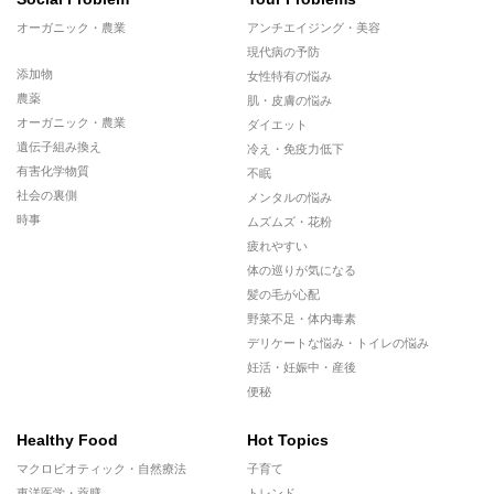
オーガニック・農業
アンチエイジング・美容
現代病の予防
添加物
女性特有の悩み
農薬
肌・皮膚の悩み
オーガニック・農業
ダイエット
遺伝子組み換え
冷え・免疫力低下
有害化学物質
不眠
社会の裏側
メンタルの悩み
時事
ムズムズ・花粉
疲れやすい
体の巡りが気になる
髪の毛が心配
野菜不足・体内毒素
デリケートな悩み・トイレの悩み
妊活・妊娠中・産後
便秘
Healthy Food
Hot Topics
マクロビオティック・自然療法
子育て
東洋医学・薬膳
トレンド