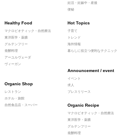
妊活・妊娠中・産後
便秘
Healthy Food
Hot Topics
マクロビオティック・自然療法
子育て
東洋医学・薬膳
トレンド
グルテンフリー
海外情報
発酵料理
暮らしに役立つ便利なテクニック
アーユルヴェーダ
ヴィーガン
Announcement / event
イベント
Organic Shop
求人
レストラン
プレスリリース
ホテル・旅館
Organic Recipe
自然食品店・スーパー
マクロビオティック・自然療法
東洋医学・薬膳
グルテンフリー
発酵料理