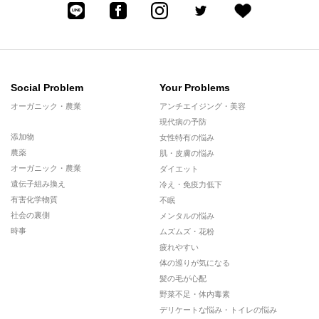
Social Problem
Your Problems
オーガニック・農業
アンチエイジング・美容
現代病の予防
添加物
女性特有の悩み
農薬
肌・皮膚の悩み
オーガニック・農業
ダイエット
遺伝子組み換え
冷え・免疫力低下
有害化学物質
不眠
社会の裏側
メンタルの悩み
時事
ムズムズ・花粉
疲れやすい
体の巡りが気になる
髪の毛が心配
野菜不足・体内毒素
デリケートな悩み・トイレの悩み