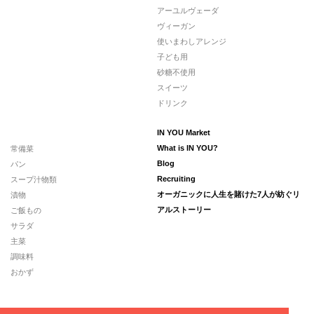
アーユルヴェーダ
ヴィーガン
使いまわしアレンジ
子ども用
砂糖不使用
スイーツ
ドリンク
IN YOU Market
常備菜
What is IN YOU?
パン
Blog
スープ汁物類
Recruiting
漬物
オーガニックに人生を賭けた7人が紡ぐリ
ご飯もの
アルストーリー
サラダ
主菜
調味料
おかず