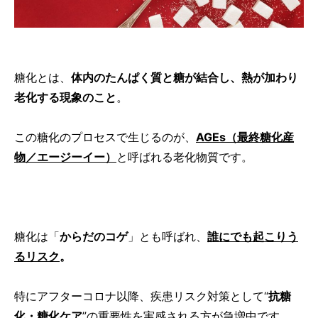
糖化とは、
体内のたんぱく質と糖が結合し、熱が加わり
老化する現象のこと
。
この糖化のプロセスで生じるのが、
AGEs（最終糖化産
物／エージーイー）
と呼ばれる老化物質です。
糖化は「
からだのコゲ
」とも呼ばれ、
誰にでも起こりう
るリスク
。
特にアフターコロナ以降、疾患リスク対策として“
抗糖
化・糖化ケア
”の重要性を実感される方が急増中です。