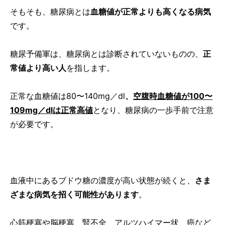
そもそも、糖尿病とは
血糖値が正常よりも高くなる病気
です。
糖尿予備軍は、糖尿病とは診断されていないものの、
正
常値より高い人
を指します。
正常な血糖値は80〜140mg／dl
、
空腹時血糖値が
100〜
109mg／dlは正常高値
となり、糖尿病の一歩手前で注意
が必要です。
血液中にあるブドウ糖の濃度が高い状態が続くと、
さま
ざまな病気を招く可能性があります
。
心筋梗塞や脳梗塞、腎不全、アルツハイマー状、癌など