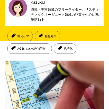
Kazuki.I
環境・美容領域のフリーライター。サスティ
ナブルやオーガニック領域の記事を中心に執
筆活動中
糖化ケア
糖化対策
AGEs（終末糖化産物）
抗糖化