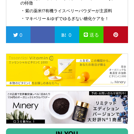
の特徴
紫の薬米⁉︎有機ライスベリーパウダーが主原料
マキベリー＆ゆずでゆるぎない糖化ケアを！
送る
0
0