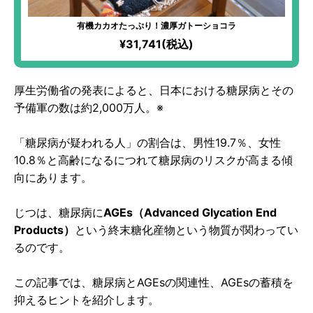
有機カカオたっぷり！濃厚ガトーショコラ
¥31,741(税込)
厚生労働省の発表によると、日本における糖尿病とその
予備軍の数は約2,000万人。※
「糖尿病が疑われる人」の割合は、男性19.7％、女性
10.8％と高齢になるにつれて糖尿病のリスクが高まる傾
向にあります。
じつは、糖尿病に
AGEs（
Advanced Glycation End
Products
）
という終末糖化産物という物質が関わってい
るのです。
この記事では、糖尿病とAGEsの関連性、AGEsの蓄積を
抑えるヒントを紹介します。