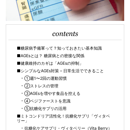
contents
■糖尿病予備軍って？知っておきたい基本知識
■AGEsとは？ 糖尿病との密接な関係
■健康維持のカギは「AGEsの抑制」
■シンプルなAGEs対策 – 日常生活でできること
①週1〜2回の運動習慣
②ストレスの管理
③AGEsを増やす食品を控える
④ベジファーストを意識
⑤抗糖化サプリの活用
■ミトコンドリア活性化！抗糖化サプリ「ヴィタベ
リー」
抗糖化ケアサプリ・ヴィタベリー（Vita Berry）