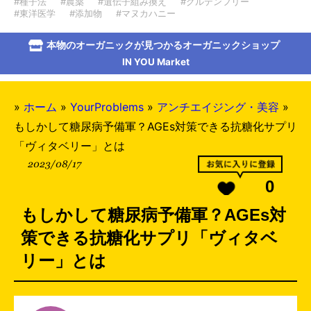
#種子法
#農薬
#遺伝子組み換え
#グルテンフリー
#東洋医学
#添加物
#マヌカハニー
本物のオーガニックが見つかるオーガニックショップ
IN YOU Market
»
ホーム
»
YourProblems
»
アンチエイジング・美容
»
もしかして糖尿病予備軍？AGEs対策できる抗糖化サプリ
「ヴィタベリー」とは
2023/08/17
0
もしかして糖尿病予備軍？AGEs対
策できる抗糖化サプリ「ヴィタベ
リー」とは