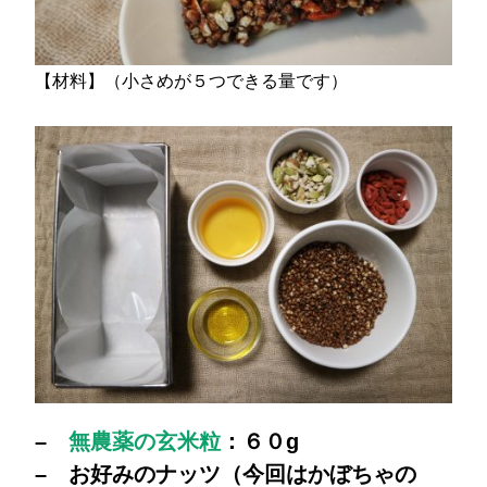
【材料】（小さめが５つできる量です）
–
無農薬の玄米粒
：６０g
– お好みのナッツ（今回はかぼちゃの