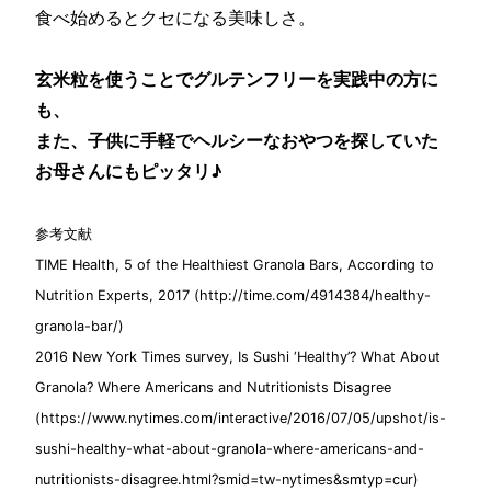
食べ始めるとクセになる美味しさ。
玄米粒を使うことでグルテンフリーを実践中の方に
も、
また、子供に手軽でヘルシーなおやつを探していた
お母さんにもピッタリ♪
参考文献
TIME Health, 5 of the Healthiest Granola Bars, According to
Nutrition Experts, 2017 (http://time.com/4914384/healthy-
granola-bar/)
2016 New York Times survey, Is Sushi ‘Healthy’? What About
Granola? Where Americans and Nutritionists Disagree
(https://www.nytimes.com/interactive/2016/07/05/upshot/is-
sushi-healthy-what-about-granola-where-americans-and-
nutritionists-disagree.html?smid=tw-nytimes&smtyp=cur)