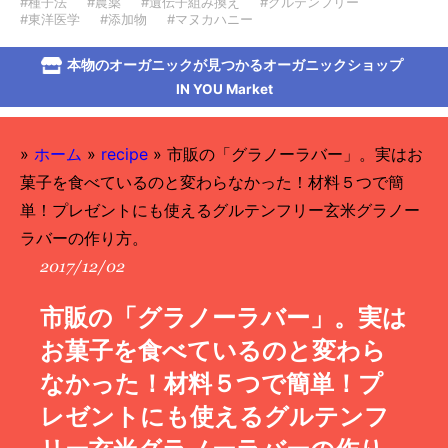
#種子法
#農薬
#遺伝子組み換え
#グルテンフリー
#東洋医学
#添加物
#マヌカハニー
本物のオーガニックが見つかるオーガニックショップ
IN YOU Market
»
ホーム
»
recipe
»
市販の「グラノーラバー」。実はお
菓子を食べているのと変わらなかった！材料５つで簡
単！プレゼントにも使えるグルテンフリー玄米グラノー
ラバーの作り方。
2017/12/02
市販の「グラノーラバー」。実は
お菓子を食べているのと変わら
なかった！材料５つで簡単！プ
レゼントにも使えるグルテンフ