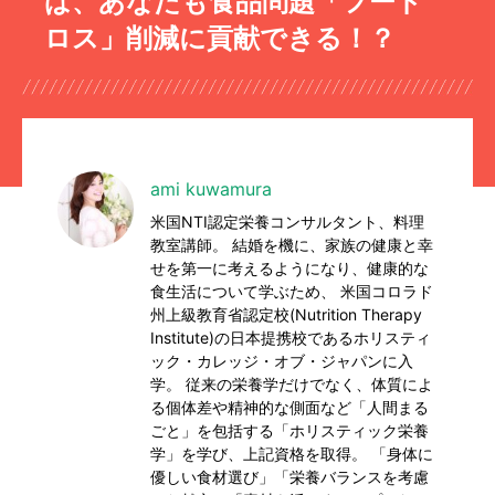
ば、あなたも食品問題「フード
ロス」削減に貢献できる！？
ami kuwamura
米国NTI認定栄養コンサルタント、料理
教室講師。 結婚を機に、家族の健康と幸
せを第一に考えるようになり、健康的な
食生活について学ぶため、 米国コロラド
州上級教育省認定校(Nutrition Therapy
Institute)の日本提携校であるホリスティ
ック・カレッジ・オブ・ジャパンに入
学。 従来の栄養学だけでなく、体質によ
る個体差や精神的な側面など「人間まる
ごと」を包括する「ホリスティック栄養
学」を学び、上記資格を取得。 「身体に
優しい食材選び」「栄養バランスを考慮