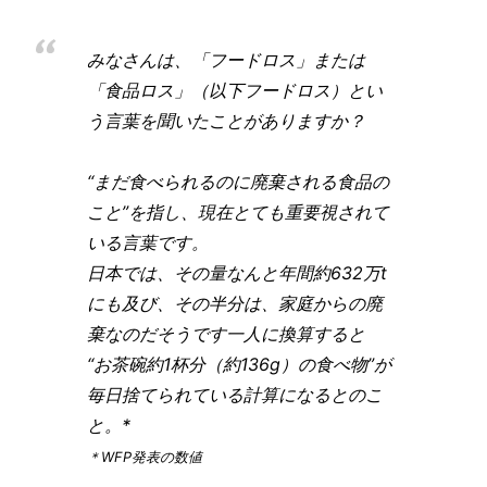
みなさんは、「フードロス」または
「食品ロス」（以下フードロス）とい
う言葉を聞いたことがありますか？
“まだ食べられるのに廃棄される食品の
こと”を指し、現在とても重要視されて
いる言葉です。
日本では、その量なんと年間約632万t
にも及び、その半分は、家庭からの廃
棄なのだそうです一人に換算すると
“お茶碗約1杯分（約136g）の食べ物”が
毎日捨てられている計算になるとのこ
と。*
＊WFP発表の数値