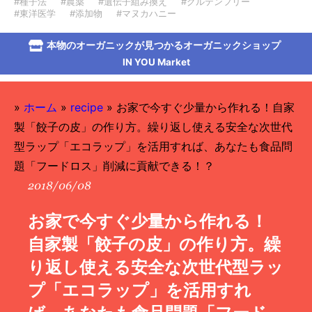
#種子法
#農薬
#遺伝子組み換え
#グルテンフリー
#東洋医学
#添加物
#マヌカハニー
本物のオーガニックが見つかるオーガニックショップ
IN YOU Market
»
ホーム
»
recipe
»
お家で今すぐ少量から作れる！自家
製「餃子の皮」の作り方。繰り返し使える安全な次世代
型ラップ「エコラップ」を活用すれば、あなたも食品問
題「フードロス」削減に貢献できる！？
2018/06/08
お家で今すぐ少量から作れる！
自家製「餃子の皮」の作り方。繰
り返し使える安全な次世代型ラッ
プ「エコラップ」を活用すれ