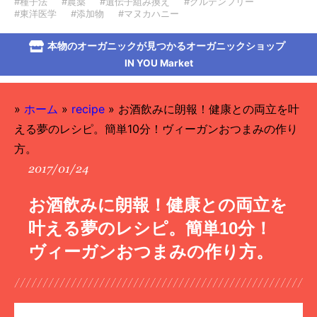
#種子法
#農薬
#遺伝子組み換え
#グルテンフリー
#東洋医学
#添加物
#マヌカハニー
本物のオーガニックが見つかるオーガニックショップ
IN YOU Market
»
ホーム
»
recipe
»
お酒飲みに朗報！健康との両立を叶
える夢のレシピ。簡単10分！ヴィーガンおつまみの作り
方。
2017/01/24
お酒飲みに朗報！健康との両立を
叶える夢のレシピ。簡単10分！
ヴィーガンおつまみの作り方。