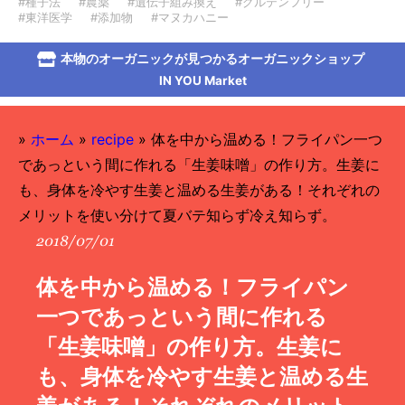
#種子法
#農薬
#遺伝子組み換え
#グルテンフリー
#東洋医学
#添加物
#マヌカハニー
本物のオーガニックが見つかるオーガニックショップ
IN YOU Market
»
ホーム
»
recipe
»
体を中から温める！フライパン一つ
であっという間に作れる「生姜味噌」の作り方。生姜に
も、身体を冷やす生姜と温める生姜がある！それぞれの
メリットを使い分けて夏バテ知らず冷え知らず。
2018/07/01
体を中から温める！フライパン
一つであっという間に作れる
「生姜味噌」の作り方。生姜に
も、身体を冷やす生姜と温める生