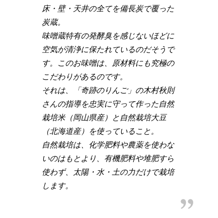
床・壁・天井の全てを備長炭で覆った
炭蔵。
味噌蔵特有の発酵臭を感じないほどに
空気が清浄に保たれているのだそうで
す。このお味噌は、原材料にも究極の
こだわりがあるのです。
それは、「奇跡のりんご」の木村秋則
さんの指導を忠実に守って作った自然
栽培米（岡山県産）と自然栽培大豆
（北海道産）を使っていること。
自然栽培は、化学肥料や農薬を使わな
いのはもとより、有機肥料や堆肥すら
使わず、太陽・水・土の力だけで栽培
します。