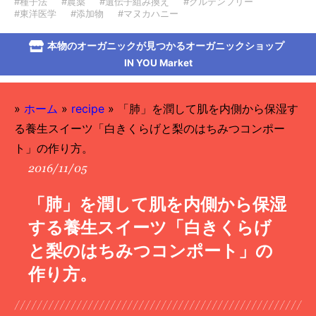
#種子法
#農薬
#遺伝子組み換え
#グルテンフリー
#東洋医学
#添加物
#マヌカハニー
本物のオーガニックが見つかるオーガニックショップ
IN YOU Market
»
ホーム
»
recipe
»
「肺」を潤して肌を内側から保湿す
る養生スイーツ「白きくらげと梨のはちみつコンポー
ト」の作り方。
2016/11/05
「肺」を潤して肌を内側から保湿
する養生スイーツ「白きくらげ
と梨のはちみつコンポート」の
作り方。