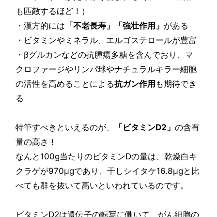
も匹敵するほど！）
・漢方的には
「不老長寿」「強壮作用」
がある
・ビタミンやミネラル、エルゴステロールが豊富
・βグルカンなどの抗腫瘍多糖を含んでおり、マ
クロファージやリンパ球やナチュラルキラー細胞
の活性を高めることによる
抗ガン作用
も期待でき
る
特筆すべきといえるのが、
「ビタミンD2」
の含有
量の高さ！
なんと100g当たりのビタミンDの量は、乾燥白キ
クラゲが970μgであり、干しシイタケ16.8μgと比
べても群を抜いて高いといわれているのです。
ビタミンD2は遺伝子の転写に働いて、がん細胞の