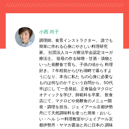
小西 尚子
調理師。食育インストラクター。 誰でも
簡単に作れる心身にやさしい料理研究
家。 社団法人ヨーガ療法学会認定ヨーガ
療法士。 祖母の作る味噌・甘酒・漬物と
いった発酵食で育ち、子供の頃から 料理
好き。７年程前からびわ湖畔で暮らすよ
うになり、本当に私た ちの心身に必要な
ものは何なのか？という自問から、50代
半ばにし て一念発起、正食協会マクロビ
オティックを学び、師範科を卒業。 飲食
店にて、マクロビや発酵食のメニュー開
発・調理を担当。ジェ イアール京都伊勢
丹にて天然調味料を使った簡単・おいし
い・ヘル シー料理教室やジェイアール京
都伊勢丹・ヤマカ醤油と共に日本の 調味