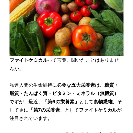
ファイトケミカル
って言葉、聞いたことはありませ
んか。
私達人間の生命維持に必要な
五大栄養素
は、
糖質・
脂質・たんぱく質・ビタミン・ミネラル（無機質）
ですが、最近、
「第6の栄養素」
として
食物繊維
、そ
して更に
「第7の栄養素」
として
ファイトケミカル
が
注目されています。