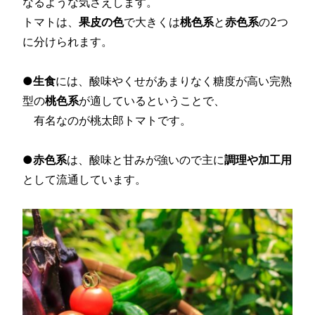
なるような気さえします。
トマトは、
果皮の色
で大きくは
桃色系
と
赤色系
の2つ
に分けられます。
●
生食
には、酸味やくせがあまりなく糖度が高い完熟
型の
桃色系
が適しているということで、
有名なのが桃太郎トマトです。
●
赤色系
は、酸味と甘みが強いので主に
調理や加工用
として流通しています。