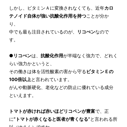
しかし、ビタミンＡに変換されなくても、近年
カロ
テノイド自体が強い抗酸化作用を持つ
ことが分か
り、
中でも最も注目されているのが、
リコぺン
なので
す。
●
リコぺン
は、
抗酸化作用
が半端なく強力で、どれく
らい強力かというと、
その働きは体を活性酸素の害から守る
ビタミンＥの
100倍以上
と言われています。
がんや動脈硬化、老化などの防止に優れている成分
といえます。
トマトが赤ければ赤いほどリコペンが豊富
で、正
に
”トマトが赤くなると医者が青くなる”
と言われる所
以（ゆえん）ですね。