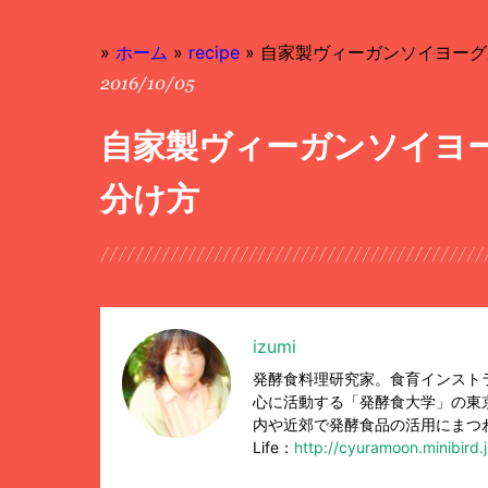
»
ホーム
»
recipe
»
自家製ヴィーガンソイヨーグ
2016/10/05
自家製ヴィーガンソイヨー
分け方
izumi
発酵食料理研究家。食育インスト
心に活動する「発酵食大学」の東
内や近郊で発酵食品の活用にまつわる講
Life：
http://cyuramoon.minibird.j