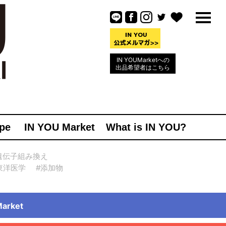
IN YOUMarketへの
出品希望者はこちら
pe
IN YOU Market
What is IN YOU?
遺伝子組み換え
東洋医学
#添加物
rket