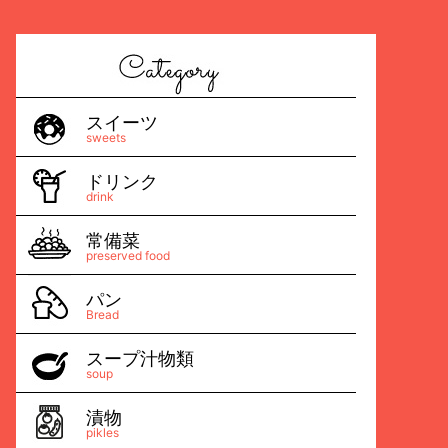
スイーツ
sweets
ドリンク
drink
常備菜
preserved food
パン
Bread
スープ汁物類
soup
漬物
pikles