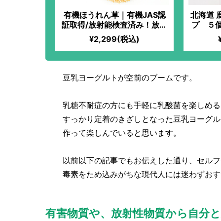
有機ほうれん草｜有機JAS認
北海道 
証取得/放射能検査済み！放射
プ ５
能検出なしの安心ほうれん
ネルギ
¥2,299(税込)
草。作り手が自信を持って届
クのバ
けるエグみの少ない甘味が強
いほうれん草！朝食に一押
し。
豆乳ヨーグルトが空前のブームです。
乳糖不耐症の方にも手軽に乳酸菌を楽しめる
すっかり定着のきざしとなった豆乳ヨーグル
作って楽しんでいると思います。
以前以下の記事でもお伝えした通り、セルフ
毒素をため込みがちな現代人には迷わずおす
有害物質や、放射性物質から自分