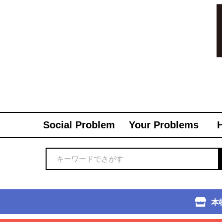
Social Problem
Your Problems
本