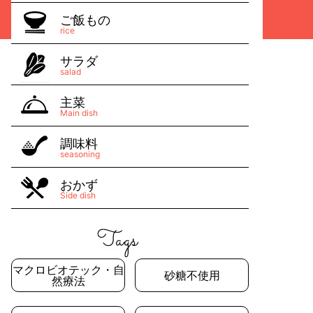
ご飯もの
rice
サラダ
salad
主菜
Main dish
調味料
seasoning
おかず
Side dish
マクロビオテック・自
砂糖不使用
然療法