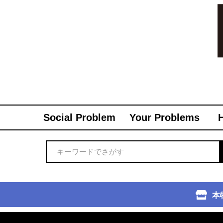
Social Problem
Your Problems
本