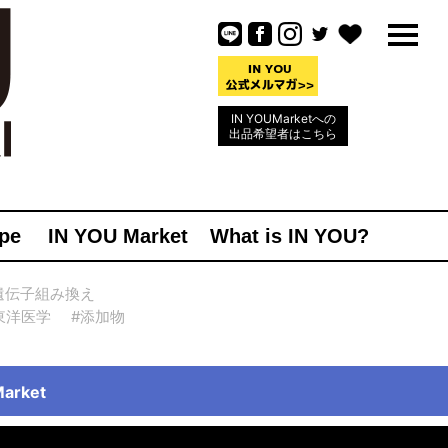
IN YOUMarketへの
出品希望者はこちら
pe
IN YOU Market
What is IN YOU?
遺伝子組み換え
東洋医学
#添加物
rket