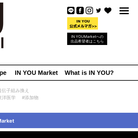
IN YOUMarketへの
出品希望者はこちら
pe
IN YOU Market
What is IN YOU?
遺伝子組み換え
東洋医学
#添加物
rket