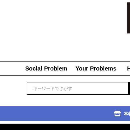
Social Problem
Your Problems
本