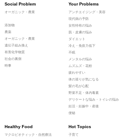
Social Problem
Your Problems
オーガニック・農業
アンチエイジング・美容
現代病の予防
添加物
女性特有の悩み
農薬
肌・皮膚の悩み
オーガニック・農業
ダイエット
遺伝子組み換え
冷え・免疫力低下
有害化学物質
不眠
社会の裏側
メンタルの悩み
時事
ムズムズ・花粉
疲れやすい
体の巡りが気になる
髪の毛が心配
野菜不足・体内毒素
デリケートな悩み・トイレの悩み
妊活・妊娠中・産後
便秘
Healthy Food
Hot Topics
マクロビオティック・自然療法
子育て