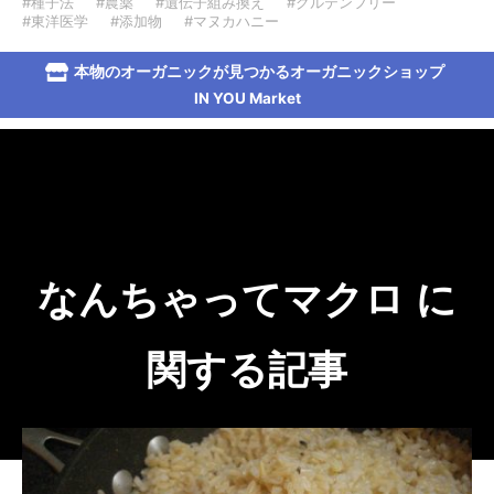
#種子法
#農薬
#遺伝子組み換え
#グルテンフリー
#東洋医学
#添加物
#マヌカハニー
本物のオーガニックが見つかるオーガニックショップ
IN YOU Market
なんちゃってマクロ に
関する記事