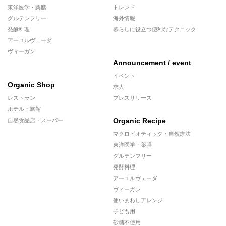
東洋医学・薬膳
トレンド
グルテンフリー
海外情報
発酵料理
暮らしに役立つ便利なテクニック
アーユルヴェーダ
ヴィーガン
Announcement / event
イベント
Organic Shop
求人
レストラン
プレスリリース
ホテル・旅館
Organic Recipe
自然食品店・スーパー
マクロビオティック・自然療法
東洋医学・薬膳
グルテンフリー
発酵料理
アーユルヴェーダ
ヴィーガン
使いまわしアレンジ
子ども用
砂糖不使用