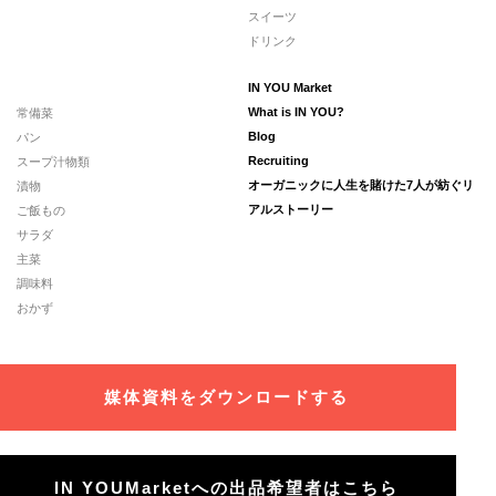
スイーツ
ドリンク
IN YOU Market
常備菜
What is IN YOU?
パン
Blog
スープ汁物類
Recruiting
漬物
オーガニックに人生を賭けた7人が紡ぐリ
ご飯もの
アルストーリー
サラダ
主菜
調味料
おかず
媒体資料をダウンロードする
IN YOUMarketへの出品希望者はこちら