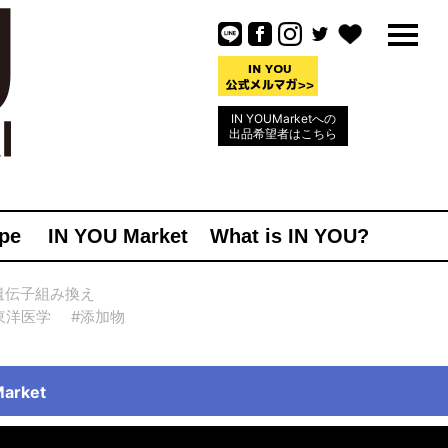
IN YOUMarketへの
出品希望者はこちら
pe
IN YOU Market
What is IN YOU?
遺伝子組み換え
東洋医学
#添加物
rket