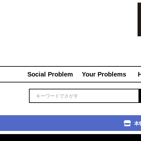
Social Problem
Your Problems
本