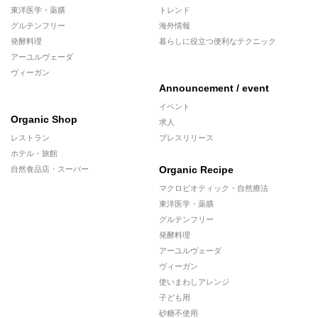
東洋医学・薬膳
トレンド
グルテンフリー
海外情報
発酵料理
暮らしに役立つ便利なテクニック
アーユルヴェーダ
ヴィーガン
Announcement / event
イベント
Organic Shop
求人
レストラン
プレスリリース
ホテル・旅館
Organic Recipe
自然食品店・スーパー
マクロビオティック・自然療法
東洋医学・薬膳
グルテンフリー
発酵料理
アーユルヴェーダ
ヴィーガン
使いまわしアレンジ
子ども用
砂糖不使用