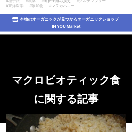
#種子法
#農薬
#遺伝子組み換え
#グルテンフリー
#東洋医学
#添加物
#マヌカハニー
本物のオーガニックが見つかるオーガニックショップ
IN YOU Market
マクロビオティック食
に関する記事