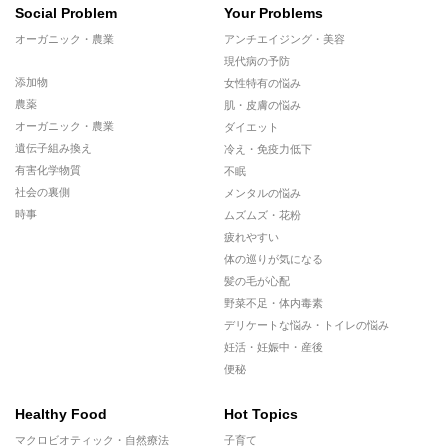
Social Problem
Your Problems
オーガニック・農業
アンチエイジング・美容
現代病の予防
添加物
女性特有の悩み
農薬
肌・皮膚の悩み
オーガニック・農業
ダイエット
遺伝子組み換え
冷え・免疫力低下
有害化学物質
不眠
社会の裏側
メンタルの悩み
時事
ムズムズ・花粉
疲れやすい
体の巡りが気になる
髪の毛が心配
野菜不足・体内毒素
デリケートな悩み・トイレの悩み
妊活・妊娠中・産後
便秘
Healthy Food
Hot Topics
マクロビオティック・自然療法
子育て