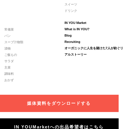
スイーツ
ドリンク
IN YOU Market
常備菜
What is IN YOU?
パン
Blog
スープ汁物類
Recruiting
漬物
オーガニックに人生を賭けた7人が紡ぐリ
ご飯もの
アルストーリー
サラダ
主菜
調味料
おかず
媒体資料をダウンロードする
IN YOUMarketへの出品希望者はこちら