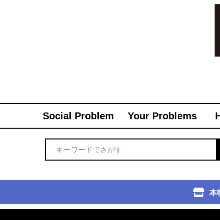
Social Problem
Your Problems
本