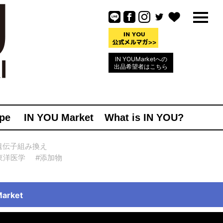
IN YOUMarketへの
出品希望者はこちら
pe
IN YOU Market
What is IN YOU?
遺伝子組み換え
東洋医学
#添加物
rket