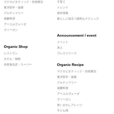
マクロビオティック・自然療法
子育て
東洋医学・薬膳
トレンド
グルテンフリー
海外情報
発酵料理
暮らしに役立つ便利なテクニック
アーユルヴェーダ
ヴィーガン
Announcement / event
イベント
Organic Shop
求人
レストラン
プレスリリース
ホテル・旅館
Organic Recipe
自然食品店・スーパー
マクロビオティック・自然療法
東洋医学・薬膳
グルテンフリー
発酵料理
アーユルヴェーダ
ヴィーガン
使いまわしアレンジ
子ども用