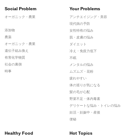
Social Problem
Your Problems
オーガニック・農業
アンチエイジング・美容
現代病の予防
添加物
女性特有の悩み
農薬
肌・皮膚の悩み
オーガニック・農業
ダイエット
遺伝子組み換え
冷え・免疫力低下
有害化学物質
不眠
社会の裏側
メンタルの悩み
時事
ムズムズ・花粉
疲れやすい
体の巡りが気になる
髪の毛が心配
野菜不足・体内毒素
デリケートな悩み・トイレの悩み
妊活・妊娠中・産後
便秘
Healthy Food
Hot Topics