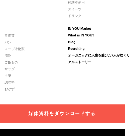
砂糖不使用
スイーツ
ドリンク
IN YOU Market
常備菜
What is IN YOU?
パン
Blog
スープ汁物類
Recruiting
漬物
オーガニックに人生を賭けた7人が紡ぐリ
ご飯もの
アルストーリー
サラダ
主菜
調味料
おかず
媒体資料をダウンロードする