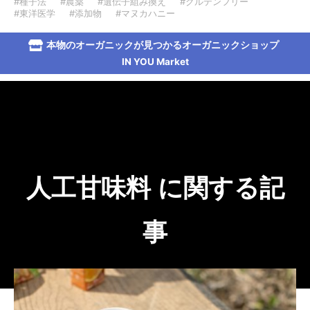
#種子法
#農薬
#遺伝子組み換え
#グルテンフリー
#東洋医学
#添加物
#マヌカハニー
本物のオーガニックが見つかるオーガニックショップ
IN YOU Market
人工甘味料 に関する記
事