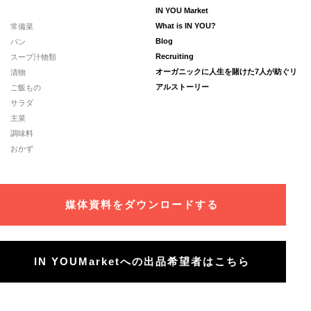
IN YOU Market
常備菜
What is IN YOU?
パン
Blog
スープ汁物類
Recruiting
漬物
オーガニックに人生を賭けた7人が紡ぐリ
ご飯もの
アルストーリー
サラダ
主菜
調味料
おかず
媒体資料をダウンロードする
IN YOUMarketへの出品希望者はこちら