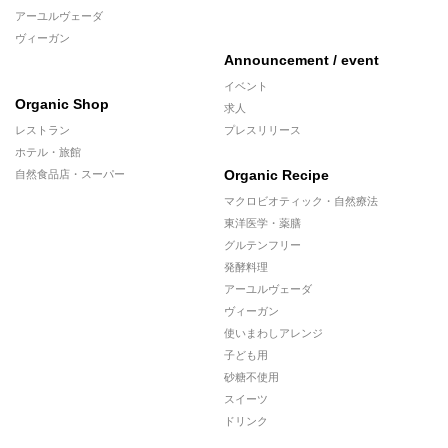
アーユルヴェーダ
ヴィーガン
Announcement / event
イベント
Organic Shop
求人
レストラン
プレスリリース
ホテル・旅館
Organic Recipe
自然食品店・スーパー
マクロビオティック・自然療法
東洋医学・薬膳
グルテンフリー
発酵料理
アーユルヴェーダ
ヴィーガン
使いまわしアレンジ
子ども用
砂糖不使用
スイーツ
ドリンク