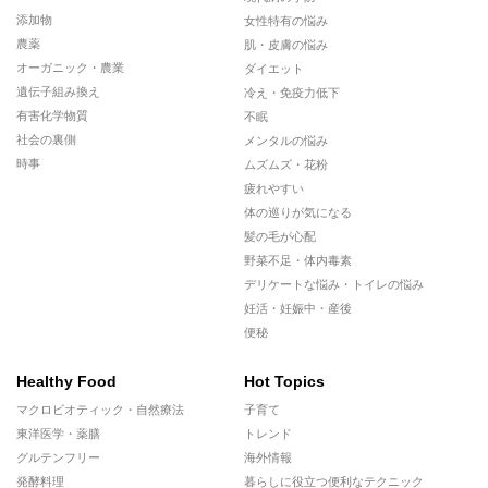
添加物
女性特有の悩み
農薬
肌・皮膚の悩み
オーガニック・農業
ダイエット
遺伝子組み換え
冷え・免疫力低下
有害化学物質
不眠
社会の裏側
メンタルの悩み
時事
ムズムズ・花粉
疲れやすい
体の巡りが気になる
髪の毛が心配
野菜不足・体内毒素
デリケートな悩み・トイレの悩み
妊活・妊娠中・産後
便秘
Healthy Food
Hot Topics
マクロビオティック・自然療法
子育て
東洋医学・薬膳
トレンド
グルテンフリー
海外情報
発酵料理
暮らしに役立つ便利なテクニック