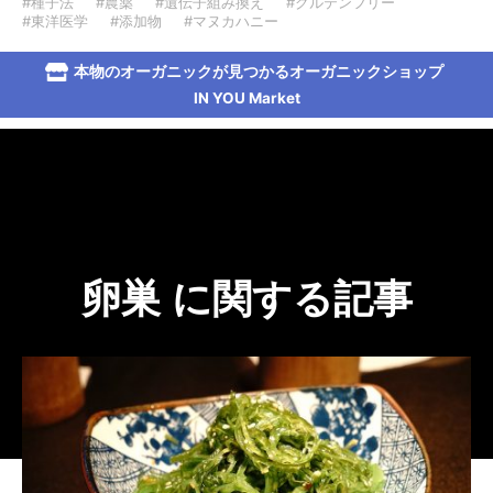
#種子法
#農薬
#遺伝子組み換え
#グルテンフリー
#東洋医学
#添加物
#マヌカハニー
本物のオーガニックが見つかるオーガニックショップ
IN YOU Market
卵巣 に関する記事