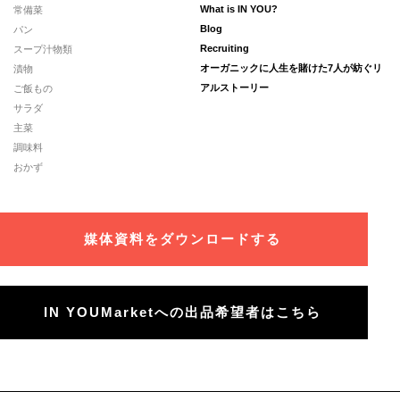
常備菜
What is IN YOU?
パン
Blog
スープ汁物類
Recruiting
漬物
オーガニックに人生を賭けた7人が紡ぐリ
ご飯もの
アルストーリー
サラダ
主菜
調味料
おかず
媒体資料をダウンロードする
IN YOUMarketへの出品希望者はこちら