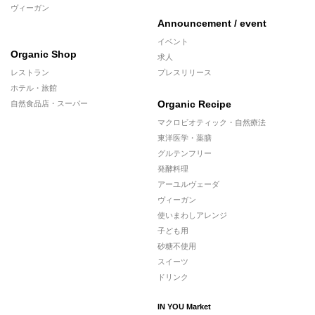
ヴィーガン
Announcement / event
イベント
Organic Shop
求人
レストラン
プレスリリース
ホテル・旅館
Organic Recipe
自然食品店・スーパー
マクロビオティック・自然療法
東洋医学・薬膳
グルテンフリー
発酵料理
アーユルヴェーダ
ヴィーガン
使いまわしアレンジ
子ども用
砂糖不使用
スイーツ
ドリンク
IN YOU Market