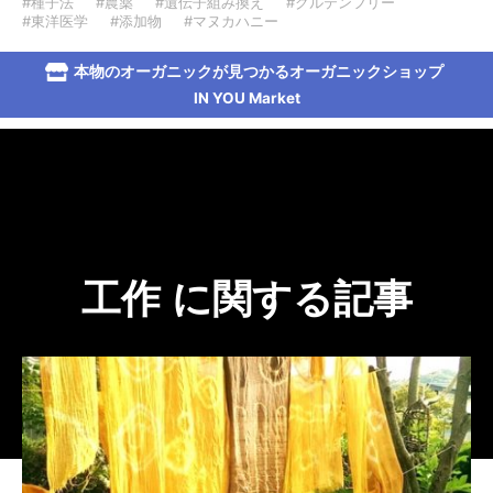
#種子法
#農薬
#遺伝子組み換え
#グルテンフリー
#東洋医学
#添加物
#マヌカハニー
本物のオーガニックが見つかるオーガニックショップ
IN YOU Market
工作 に関する記事