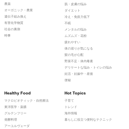
農薬
肌・皮膚の悩み
オーガニック・農業
ダイエット
遺伝子組み換え
冷え・免疫力低下
有害化学物質
不眠
社会の裏側
メンタルの悩み
時事
ムズムズ・花粉
疲れやすい
体の巡りが気になる
髪の毛が心配
野菜不足・体内毒素
デリケートな悩み・トイレの悩み
妊活・妊娠中・産後
便秘
Healthy Food
Hot Topics
マクロビオティック・自然療法
子育て
東洋医学・薬膳
トレンド
グルテンフリー
海外情報
発酵料理
暮らしに役立つ便利なテクニック
アーユルヴェーダ