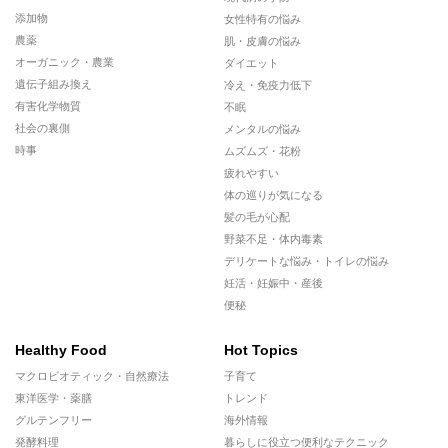
添加物
女性特有の悩み
農薬
肌・皮膚の悩み
オーガニック・農業
ダイエット
遺伝子組み換え
冷え・免疫力低下
有害化学物質
不眠
社会の裏側
メンタルの悩み
時事
ムズムズ・花粉
疲れやすい
体の巡りが気になる
髪の毛が心配
野菜不足・体内毒素
デリケートな悩み・トイレの悩み
妊活・妊娠中・産後
便秘
Healthy Food
Hot Topics
マクロビオティック・自然療法
子育て
東洋医学・薬膳
トレンド
グルテンフリー
海外情報
発酵料理
暮らしに役立つ便利なテクニック