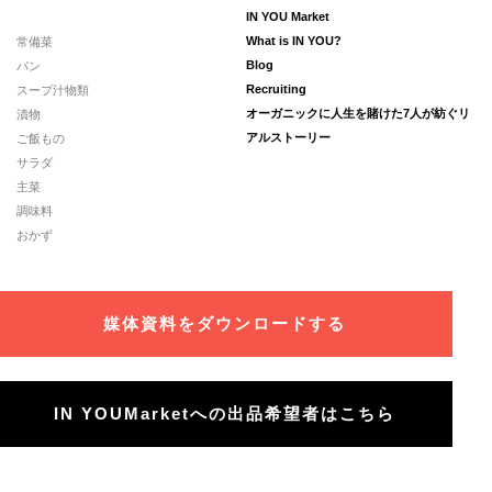
IN YOU Market
常備菜
What is IN YOU?
パン
Blog
スープ汁物類
Recruiting
漬物
オーガニックに人生を賭けた7人が紡ぐリ
ご飯もの
アルストーリー
サラダ
主菜
調味料
おかず
媒体資料をダウンロードする
IN YOUMarketへの出品希望者はこちら