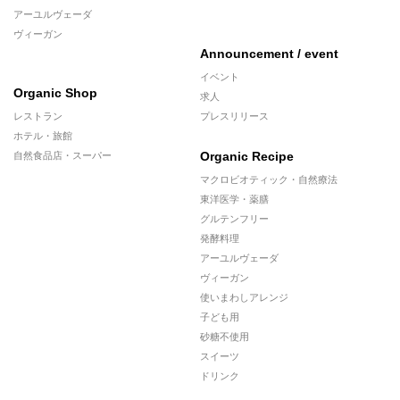
アーユルヴェーダ
ヴィーガン
Announcement / event
イベント
Organic Shop
求人
レストラン
プレスリリース
ホテル・旅館
Organic Recipe
自然食品店・スーパー
マクロビオティック・自然療法
東洋医学・薬膳
グルテンフリー
発酵料理
アーユルヴェーダ
ヴィーガン
使いまわしアレンジ
子ども用
砂糖不使用
スイーツ
ドリンク