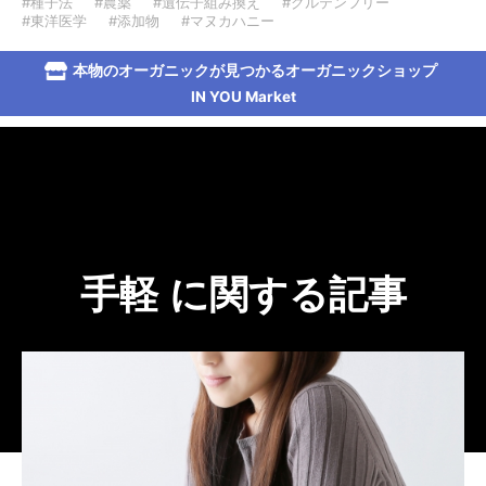
#種子法
#農薬
#遺伝子組み換え
#グルテンフリー
#東洋医学
#添加物
#マヌカハニー
本物のオーガニックが見つかるオーガニックショップ
IN YOU Market
手軽 に関する記事