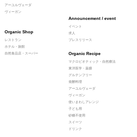
アーユルヴェーダ
ヴィーガン
Announcement / event
イベント
Organic Shop
求人
レストラン
プレスリリース
ホテル・旅館
Organic Recipe
自然食品店・スーパー
マクロビオティック・自然療法
東洋医学・薬膳
グルテンフリー
発酵料理
アーユルヴェーダ
ヴィーガン
使いまわしアレンジ
子ども用
砂糖不使用
スイーツ
ドリンク