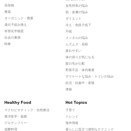
添加物
女性特有の悩み
農薬
肌・皮膚の悩み
オーガニック・農業
ダイエット
遺伝子組み換え
冷え・免疫力低下
有害化学物質
不眠
社会の裏側
メンタルの悩み
時事
ムズムズ・花粉
疲れやすい
体の巡りが気になる
髪の毛が心配
野菜不足・体内毒素
デリケートな悩み・トイレの悩み
妊活・妊娠中・産後
便秘
Healthy Food
Hot Topics
マクロビオティック・自然療法
子育て
東洋医学・薬膳
トレンド
グルテンフリー
海外情報
発酵料理
暮らしに役立つ便利なテクニック