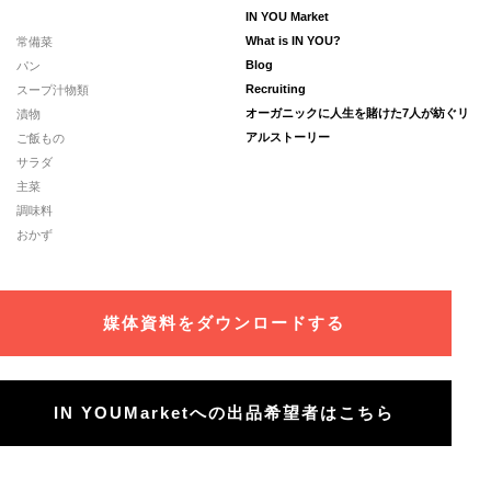
IN YOU Market
常備菜
What is IN YOU?
パン
Blog
スープ汁物類
Recruiting
漬物
オーガニックに人生を賭けた7人が紡ぐリ
ご飯もの
アルストーリー
サラダ
主菜
調味料
おかず
媒体資料をダウンロードする
IN YOUMarketへの出品希望者はこちら