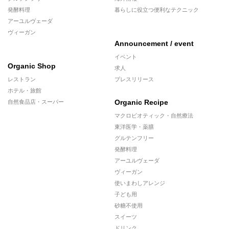
発酵料理
暮らしに役立つ便利なテクニック
アーユルヴェーダ
ヴィーガン
Announcement / event
イベント
Organic Shop
求人
レストラン
プレスリリース
ホテル・旅館
Organic Recipe
自然食品店・スーパー
マクロビオティック・自然療法
東洋医学・薬膳
グルテンフリー
発酵料理
アーユルヴェーダ
ヴィーガン
使いまわしアレンジ
子ども用
砂糖不使用
スイーツ
ドリンク