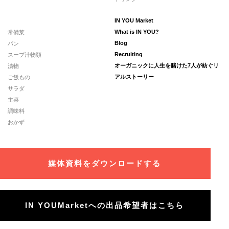
IN YOU Market
常備菜
What is IN YOU?
パン
Blog
スープ汁物類
Recruiting
漬物
オーガニックに人生を賭けた7人が紡ぐリ
ご飯もの
アルストーリー
サラダ
主菜
調味料
おかず
媒体資料をダウンロードする
IN YOUMarketへの出品希望者はこちら