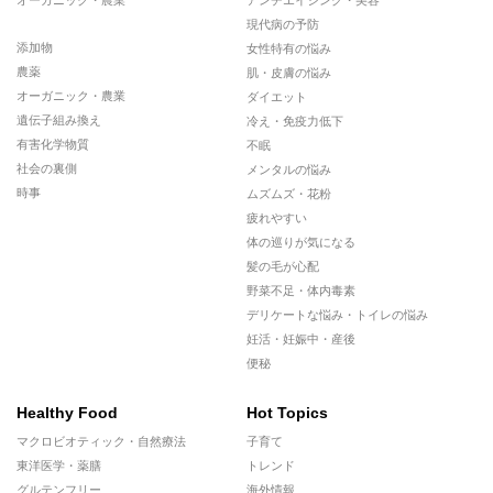
現代病の予防
添加物
女性特有の悩み
農薬
肌・皮膚の悩み
オーガニック・農業
ダイエット
遺伝子組み換え
冷え・免疫力低下
有害化学物質
不眠
社会の裏側
メンタルの悩み
時事
ムズムズ・花粉
疲れやすい
体の巡りが気になる
髪の毛が心配
野菜不足・体内毒素
デリケートな悩み・トイレの悩み
妊活・妊娠中・産後
便秘
Healthy Food
Hot Topics
マクロビオティック・自然療法
子育て
東洋医学・薬膳
トレンド
グルテンフリー
海外情報