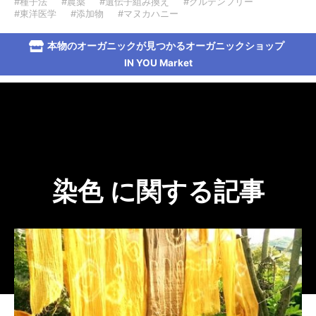
#種子法
#農薬
#遺伝子組み換え
#グルテンフリー
#東洋医学
#添加物
#マヌカハニー
本物のオーガニックが見つかるオーガニックショップ
IN YOU Market
染色 に関する記事