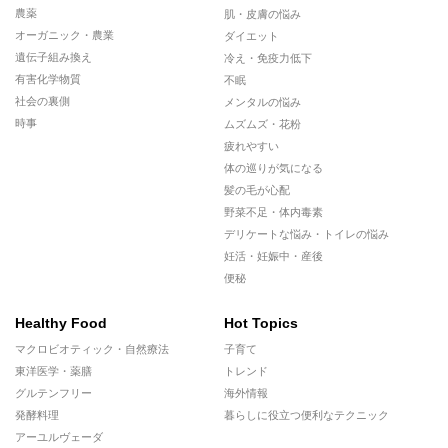
農薬
肌・皮膚の悩み
オーガニック・農業
ダイエット
遺伝子組み換え
冷え・免疫力低下
有害化学物質
不眠
社会の裏側
メンタルの悩み
時事
ムズムズ・花粉
疲れやすい
体の巡りが気になる
髪の毛が心配
野菜不足・体内毒素
デリケートな悩み・トイレの悩み
妊活・妊娠中・産後
便秘
Healthy Food
Hot Topics
マクロビオティック・自然療法
子育て
東洋医学・薬膳
トレンド
グルテンフリー
海外情報
発酵料理
暮らしに役立つ便利なテクニック
アーユルヴェーダ