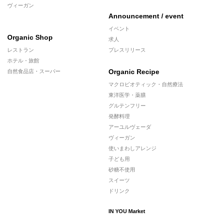
ヴィーガン
Announcement / event
イベント
Organic Shop
求人
レストラン
プレスリリース
ホテル・旅館
Organic Recipe
自然食品店・スーパー
マクロビオティック・自然療法
東洋医学・薬膳
グルテンフリー
発酵料理
アーユルヴェーダ
ヴィーガン
使いまわしアレンジ
子ども用
砂糖不使用
スイーツ
ドリンク
IN YOU Market