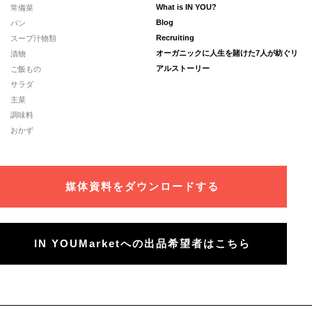
常備菜
What is IN YOU?
パン
Blog
スープ汁物類
Recruiting
漬物
オーガニックに人生を賭けた7人が紡ぐリ
ご飯もの
アルストーリー
サラダ
主菜
調味料
おかず
媒体資料をダウンロードする
IN YOUMarketへの出品希望者はこちら