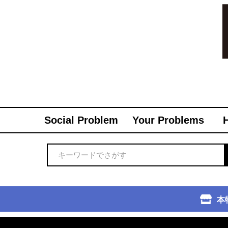
Social Problem
Your Problems
本