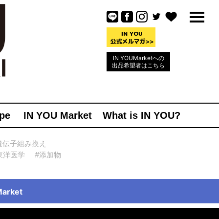
IN YOUMarketへの
出品希望者はこちら
pe
IN YOU Market
What is IN YOU?
遺伝子組み換え
東洋医学
#添加物
rket