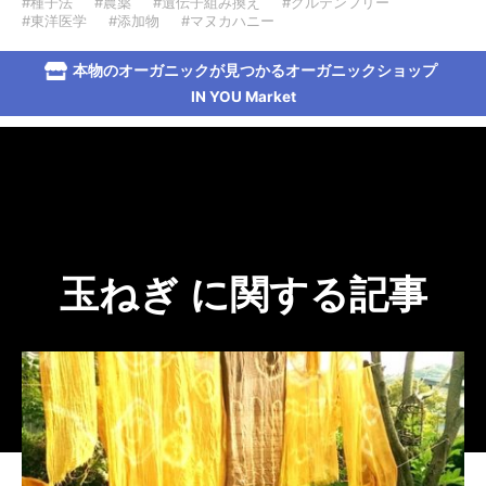
#種子法
#農薬
#遺伝子組み換え
#グルテンフリー
#東洋医学
#添加物
#マヌカハニー
本物のオーガニックが見つかるオーガニックショップ
IN YOU Market
玉ねぎ に関する記事