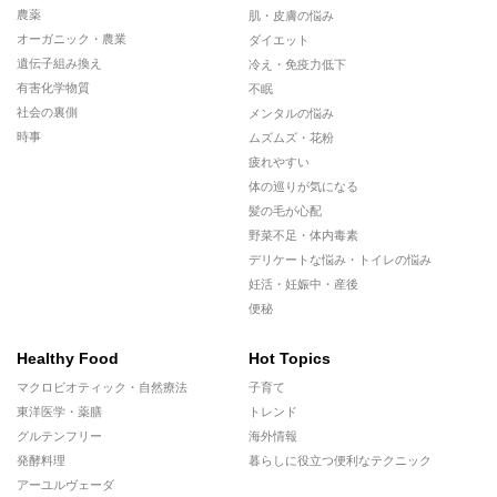
農薬
肌・皮膚の悩み
オーガニック・農業
ダイエット
遺伝子組み換え
冷え・免疫力低下
有害化学物質
不眠
社会の裏側
メンタルの悩み
時事
ムズムズ・花粉
疲れやすい
体の巡りが気になる
髪の毛が心配
野菜不足・体内毒素
デリケートな悩み・トイレの悩み
妊活・妊娠中・産後
便秘
Healthy Food
Hot Topics
マクロビオティック・自然療法
子育て
東洋医学・薬膳
トレンド
グルテンフリー
海外情報
発酵料理
暮らしに役立つ便利なテクニック
アーユルヴェーダ