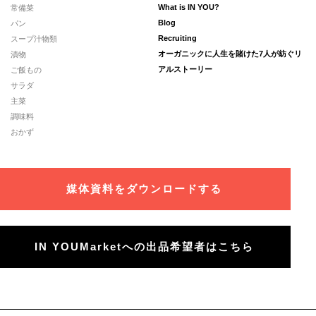
常備菜
What is IN YOU?
パン
Blog
スープ汁物類
Recruiting
漬物
オーガニックに人生を賭けた7人が紡ぐリ
ご飯もの
アルストーリー
サラダ
主菜
調味料
おかず
媒体資料をダウンロードする
IN YOUMarketへの出品希望者はこちら