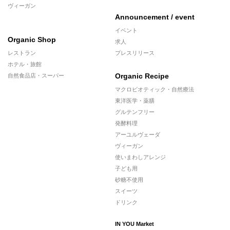
ヴィーガン
Announcement / event
イベント
Organic Shop
求人
レストラン
プレスリリース
ホテル・旅館
Organic Recipe
自然食品店・スーパー
マクロビオティック・自然療法
東洋医学・薬膳
グルテンフリー
発酵料理
アーユルヴェーダ
ヴィーガン
使いまわしアレンジ
子ども用
砂糖不使用
スイーツ
ドリンク
IN YOU Market