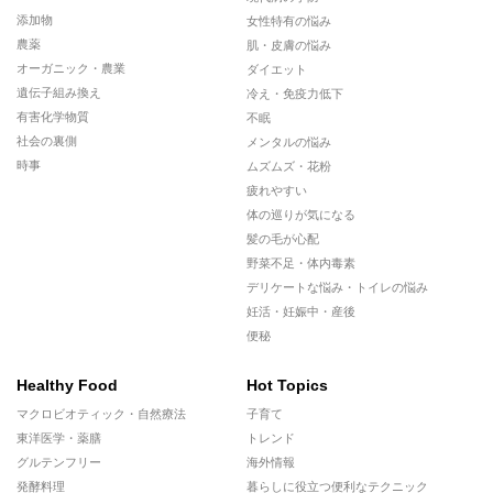
添加物
女性特有の悩み
農薬
肌・皮膚の悩み
オーガニック・農業
ダイエット
遺伝子組み換え
冷え・免疫力低下
有害化学物質
不眠
社会の裏側
メンタルの悩み
時事
ムズムズ・花粉
疲れやすい
体の巡りが気になる
髪の毛が心配
野菜不足・体内毒素
デリケートな悩み・トイレの悩み
妊活・妊娠中・産後
便秘
Healthy Food
Hot Topics
マクロビオティック・自然療法
子育て
東洋医学・薬膳
トレンド
グルテンフリー
海外情報
発酵料理
暮らしに役立つ便利なテクニック