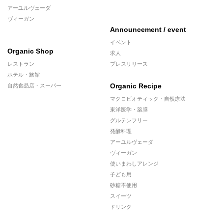
アーユルヴェーダ
ヴィーガン
Announcement / event
イベント
Organic Shop
求人
レストラン
プレスリリース
ホテル・旅館
Organic Recipe
自然食品店・スーパー
マクロビオティック・自然療法
東洋医学・薬膳
グルテンフリー
発酵料理
アーユルヴェーダ
ヴィーガン
使いまわしアレンジ
子ども用
砂糖不使用
スイーツ
ドリンク