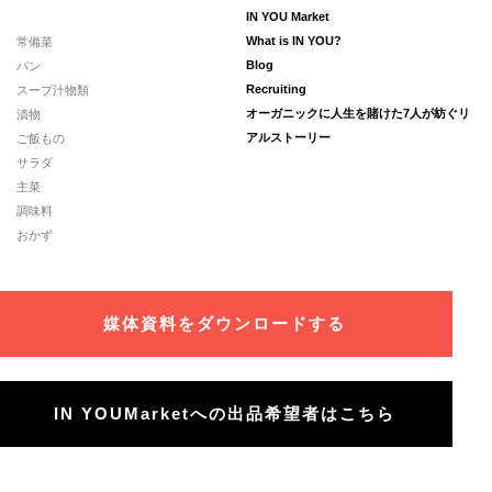
IN YOU Market
常備菜
What is IN YOU?
パン
Blog
スープ汁物類
Recruiting
漬物
オーガニックに人生を賭けた7人が紡ぐリ
ご飯もの
アルストーリー
サラダ
主菜
調味料
おかず
媒体資料をダウンロードする
IN YOUMarketへの出品希望者はこちら