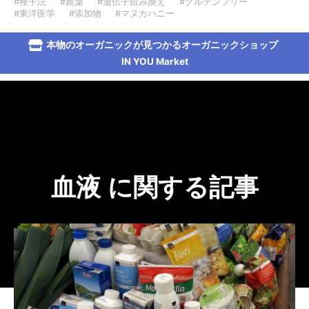
#種子法
#農薬
#遺伝子組み換え
#グルテンフリー
#東洋医学
#添加物
#マヌカハニー
本物のオーガニックが見つかるオーガニックショップ
IN YOU Market
血液 に関する記事