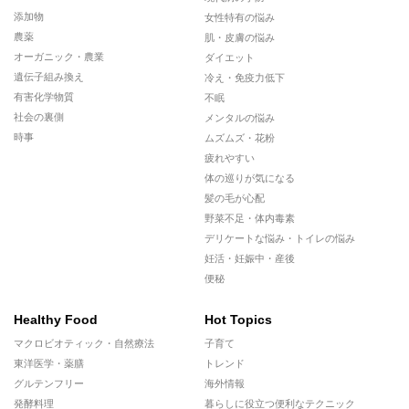
添加物
女性特有の悩み
農薬
肌・皮膚の悩み
オーガニック・農業
ダイエット
遺伝子組み換え
冷え・免疫力低下
有害化学物質
不眠
社会の裏側
メンタルの悩み
時事
ムズムズ・花粉
疲れやすい
体の巡りが気になる
髪の毛が心配
野菜不足・体内毒素
デリケートな悩み・トイレの悩み
妊活・妊娠中・産後
便秘
Healthy Food
Hot Topics
マクロビオティック・自然療法
子育て
東洋医学・薬膳
トレンド
グルテンフリー
海外情報
発酵料理
暮らしに役立つ便利なテクニック