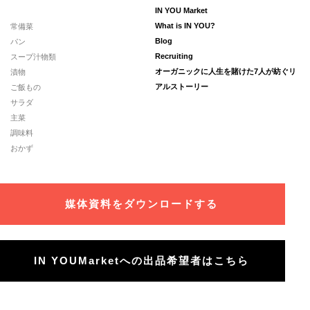
IN YOU Market
常備菜
What is IN YOU?
パン
Blog
スープ汁物類
Recruiting
漬物
オーガニックに人生を賭けた7人が紡ぐリ
ご飯もの
アルストーリー
サラダ
主菜
調味料
おかず
媒体資料をダウンロードする
IN YOUMarketへの出品希望者はこちら