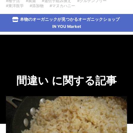
#種子法
#農薬
#遺伝子組み換え
#グルテンフリー
#東洋医学
#添加物
#マヌカハニー
本物のオーガニックが見つかるオーガニックショップ
IN YOU Market
間違い に関する記事