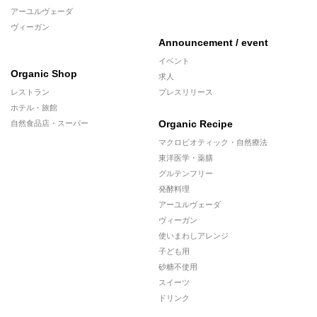
アーユルヴェーダ
ヴィーガン
Announcement / event
イベント
Organic Shop
求人
レストラン
プレスリリース
ホテル・旅館
Organic Recipe
自然食品店・スーパー
マクロビオティック・自然療法
東洋医学・薬膳
グルテンフリー
発酵料理
アーユルヴェーダ
ヴィーガン
使いまわしアレンジ
子ども用
砂糖不使用
スイーツ
ドリンク