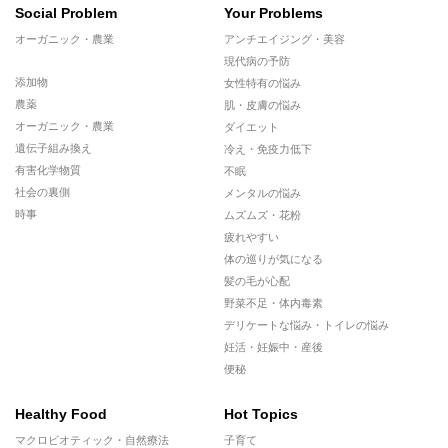
Social Problem
Your Problems
オーガニック・農業
アンチエイジング・美容
現代病の予防
添加物
女性特有の悩み
農薬
肌・皮膚の悩み
オーガニック・農業
ダイエット
遺伝子組み換え
冷え・免疫力低下
有害化学物質
不眠
社会の裏側
メンタルの悩み
時事
ムズムズ・花粉
疲れやすい
体の巡りが気になる
髪の毛が心配
野菜不足・体内毒素
デリケートな悩み・トイレの悩み
妊活・妊娠中・産後
便秘
Healthy Food
Hot Topics
マクロビオティック・自然療法
子育て