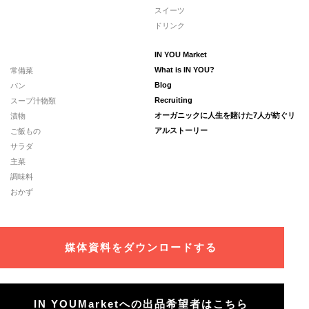
スイーツ
ドリンク
IN YOU Market
常備菜
What is IN YOU?
パン
Blog
スープ汁物類
Recruiting
漬物
オーガニックに人生を賭けた7人が紡ぐリ
ご飯もの
アルストーリー
サラダ
主菜
調味料
おかず
媒体資料をダウンロードする
IN YOUMarketへの出品希望者はこちら