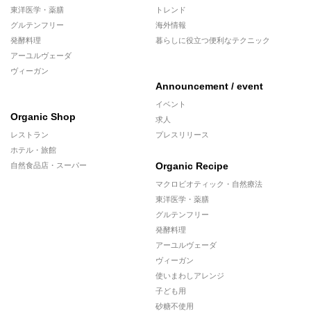
東洋医学・薬膳
トレンド
グルテンフリー
海外情報
発酵料理
暮らしに役立つ便利なテクニック
アーユルヴェーダ
ヴィーガン
Announcement / event
イベント
Organic Shop
求人
レストラン
プレスリリース
ホテル・旅館
Organic Recipe
自然食品店・スーパー
マクロビオティック・自然療法
東洋医学・薬膳
グルテンフリー
発酵料理
アーユルヴェーダ
ヴィーガン
使いまわしアレンジ
子ども用
砂糖不使用