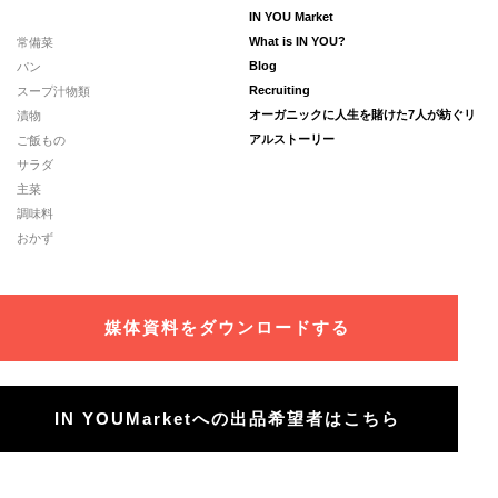
IN YOU Market
常備菜
What is IN YOU?
パン
Blog
スープ汁物類
Recruiting
漬物
オーガニックに人生を賭けた7人が紡ぐリ
ご飯もの
アルストーリー
サラダ
主菜
調味料
おかず
媒体資料をダウンロードする
IN YOUMarketへの出品希望者はこちら