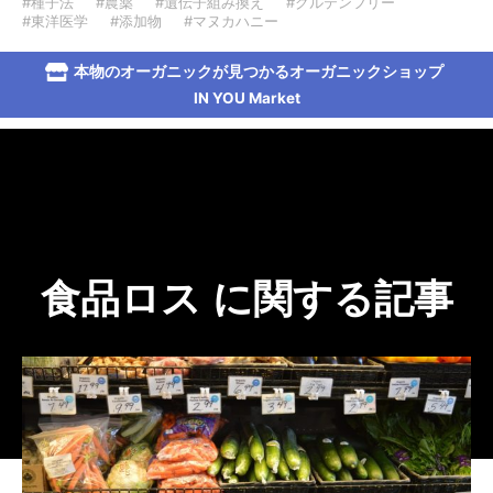
#種子法
#農薬
#遺伝子組み換え
#グルテンフリー
#東洋医学
#添加物
#マヌカハニー
本物のオーガニックが見つかるオーガニックショップ
IN YOU Market
食品ロス に関する記事