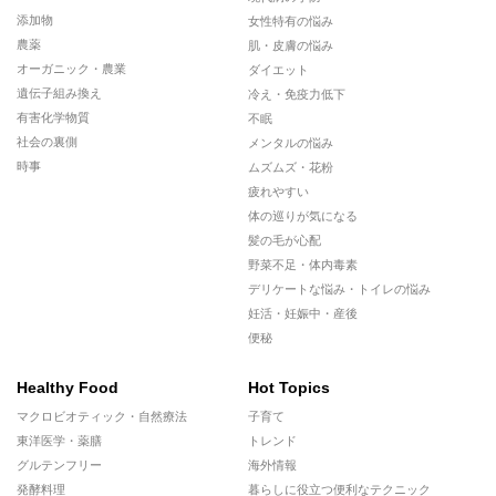
添加物
女性特有の悩み
農薬
肌・皮膚の悩み
オーガニック・農業
ダイエット
遺伝子組み換え
冷え・免疫力低下
有害化学物質
不眠
社会の裏側
メンタルの悩み
時事
ムズムズ・花粉
疲れやすい
体の巡りが気になる
髪の毛が心配
野菜不足・体内毒素
デリケートな悩み・トイレの悩み
妊活・妊娠中・産後
便秘
Healthy Food
Hot Topics
マクロビオティック・自然療法
子育て
東洋医学・薬膳
トレンド
グルテンフリー
海外情報
発酵料理
暮らしに役立つ便利なテクニック