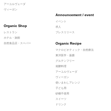
アーユルヴェーダ
ヴィーガン
Announcement / event
イベント
Organic Shop
求人
レストラン
プレスリリース
ホテル・旅館
Organic Recipe
自然食品店・スーパー
マクロビオティック・自然療法
東洋医学・薬膳
グルテンフリー
発酵料理
アーユルヴェーダ
ヴィーガン
使いまわしアレンジ
子ども用
砂糖不使用
スイーツ
ドリンク