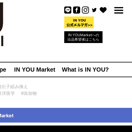
IN YOUMarketへの
出品希望者はこちら
pe
IN YOU Market
What is IN YOU?
遺伝子組み換え
東洋医学
#添加物
rket