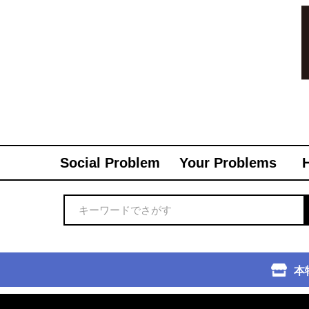
Social Problem
Your Problems
本