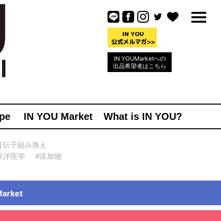
IN YOUMarketへの
出品希望者はこちら
pe
IN YOU Market
What is IN YOU?
遺伝子組み換え
東洋医学
#添加物
rket