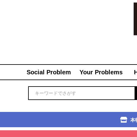
Social Problem
Your Problems
本