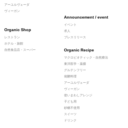
アーユルヴェーダ
ヴィーガン
Announcement / event
イベント
Organic Shop
求人
レストラン
プレスリリース
ホテル・旅館
Organic Recipe
自然食品店・スーパー
マクロビオティック・自然療法
東洋医学・薬膳
グルテンフリー
発酵料理
アーユルヴェーダ
ヴィーガン
使いまわしアレンジ
子ども用
砂糖不使用
スイーツ
ドリンク