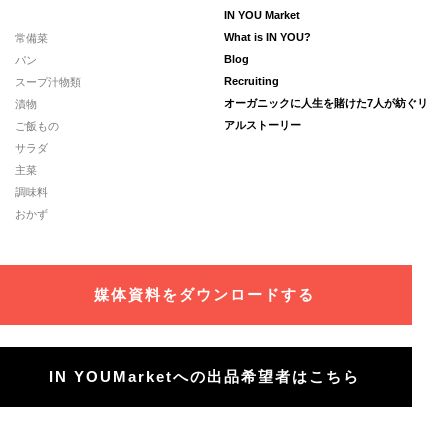
IN YOU Market
常備菜
What is IN YOU?
パン
Blog
スープ汁物類
Recruiting
漬物
オーガニックに人生を賭けた7人が紡ぐリ
ご飯もの
アルストーリー
サラダ
主菜
調味料
おかず
媒体資料をダウンロードする
IN YOUMarketへの出品希望者はこちら