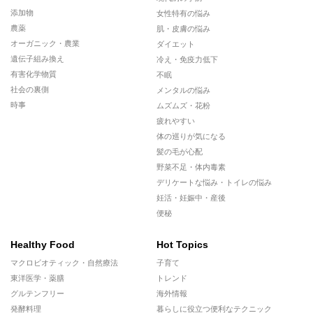
添加物
女性特有の悩み
農薬
肌・皮膚の悩み
オーガニック・農業
ダイエット
遺伝子組み換え
冷え・免疫力低下
有害化学物質
不眠
社会の裏側
メンタルの悩み
時事
ムズムズ・花粉
疲れやすい
体の巡りが気になる
髪の毛が心配
野菜不足・体内毒素
デリケートな悩み・トイレの悩み
妊活・妊娠中・産後
便秘
Healthy Food
Hot Topics
マクロビオティック・自然療法
子育て
東洋医学・薬膳
トレンド
グルテンフリー
海外情報
発酵料理
暮らしに役立つ便利なテクニック