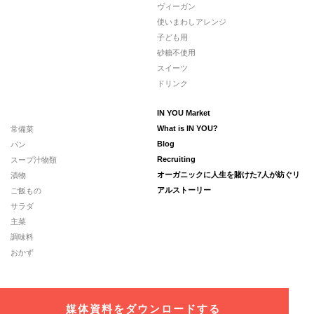
ヴィーガン
使いまわしアレンジ
子ども用
砂糖不使用
スイーツ
ドリンク
IN YOU Market
常備菜
What is IN YOU?
パン
Blog
スープ汁物類
Recruiting
漬物
オーガニックに人生を賭けた7人が紡ぐリ
ご飯もの
アルストーリー
サラダ
主菜
調味料
おかず
媒体資料をダウンロードする