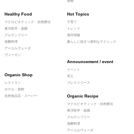
便秘
Healthy Food
Hot Topics
マクロビオティック・自然療法
子育て
東洋医学・薬膳
トレンド
グルテンフリー
海外情報
発酵料理
暮らしに役立つ便利なテクニック
アーユルヴェーダ
ヴィーガン
Announcement / event
イベント
Organic Shop
求人
レストラン
プレスリリース
ホテル・旅館
Organic Recipe
自然食品店・スーパー
マクロビオティック・自然療法
東洋医学・薬膳
グルテンフリー
発酵料理
アーユルヴェーダ