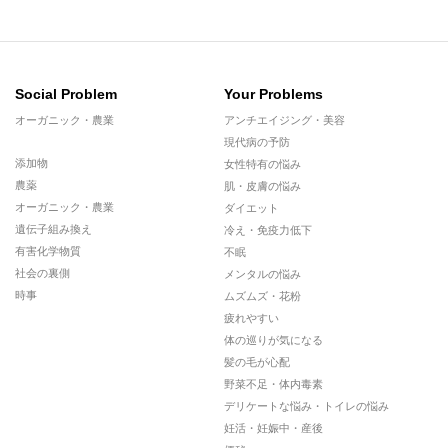
Social Problem
Your Problems
オーガニック・農業
アンチエイジング・美容
現代病の予防
添加物
女性特有の悩み
農薬
肌・皮膚の悩み
オーガニック・農業
ダイエット
遺伝子組み換え
冷え・免疫力低下
有害化学物質
不眠
社会の裏側
メンタルの悩み
時事
ムズムズ・花粉
疲れやすい
体の巡りが気になる
髪の毛が心配
野菜不足・体内毒素
デリケートな悩み・トイレの悩み
妊活・妊娠中・産後