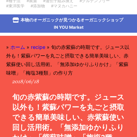
#種子法
#農薬
#遺伝子組み換え
#グルテンフリー
#東洋医学
#添加物
#マヌカハニー
本物のオーガニックが見つかるオーガニックショップ
IN YOU Market
»
ホーム
»
recipe
»
旬の赤紫蘇の時期です。ジュース以
外も！紫蘇パワーを丸ごと摂取できる簡単美味しい、赤
紫蘇使い回し活用術。「無添加ゆかりふりかけ」「紫蘇
味噌」「梅塩3種類」の作り方
2018/06/18
旬の赤紫蘇の時期です。ジュース
以外も！紫蘇パワーを丸ごと摂取
できる簡単美味しい、赤紫蘇使い
回し活用術。「無添加ゆかりふり