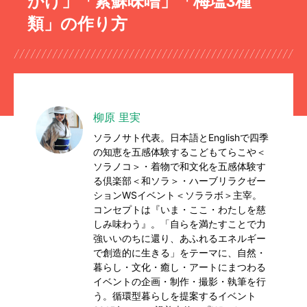
かけ」「紫蘇味噌」「梅塩3種
類」の作り方
柳原 里実
ソラノサト代表。日本語とEnglishで四季
の知恵を五感体験するこどもてらこや＜
ソラノコ＞・着物で和文化を五感体験す
る倶楽部＜和ソラ＞・ハーブリラクゼー
ションWSイベント＜ソララボ＞主宰。
コンセプトは『いま・ここ・わたしを慈
しみ味わう』。「自らを満たすことで力
強いいのちに還り、あふれるエネルギー
で創造的に生きる」をテーマに、自然・
暮らし・文化・癒し・アートにまつわる
イベントの企画・制作・撮影・執筆を行
う。循環型暮らしを提案するイベント