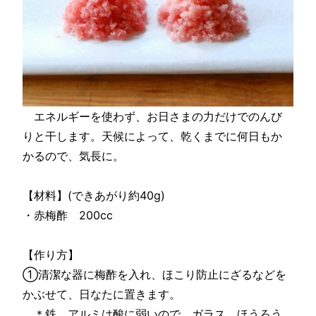
エネルギーを使わず、お日さまの力だけでのんび
りと干します。天候によって、乾くまでに何日もか
かるので、気長に。
【材料】(できあがり約40g)
・赤梅酢 200cc
【作り方】
①清潔な器に梅酢を入れ、ほこり防止にざるなどを
かぶせて、日なたに置きます。
＊鉄、アルミは酸に弱いので、ガラス、ほうろう