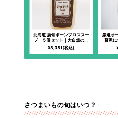
北海道 鹿骨ボーンブロススー
厳選オ
プ ５個セット｜大自然のエ
贅沢に
ネルギーを身体に 風味とコ
¥8,381(税込)
クのバランスのとれた味わい
ノ砂糖なし！簡単大学芋
もで作るマクロビレシピ
さつまいもの旬はいつ？