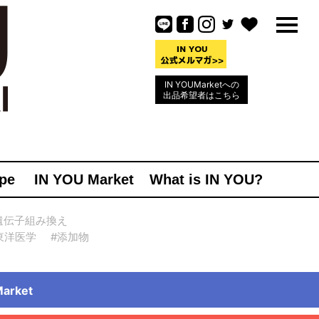
IN YOUMarketへの
出品希望者はこちら
pe
IN YOU Market
What is IN YOU?
遺伝子組み換え
東洋医学
#添加物
rket