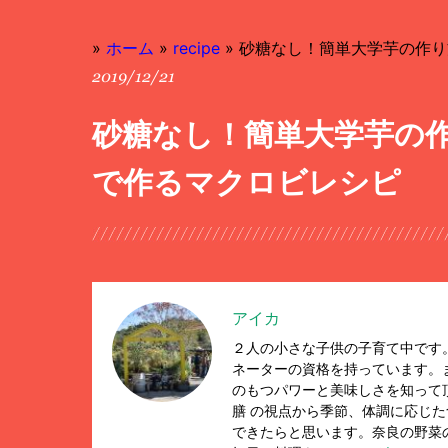
»
ホーム
»
recipe
»
砂糖なし！簡単大学芋の作り
2019/12/21
砂糖なし！簡単大学芋の
で作るマクロビレシピ
アイカ
２人の小さな子供の子育て中です
ネーターの資格を持っています。
のもつパワーと美味しさを知って
膳 の視点から季節、体調に応じ
できたらと思います。奈良の野菜