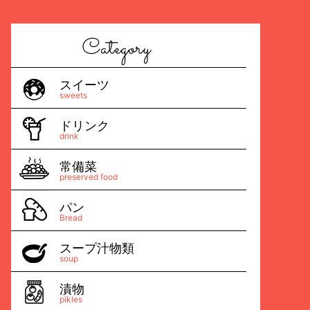
スイーツ
sweets
ドリンク
drink
常備菜
preserved food
パン
Bread
スープ汁物類
soup
漬物
pikles