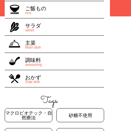
ご飯もの
rice
サラダ
salad
主菜
Main dish
調味料
seasoning
おかず
Side dish
マクロビオテック・自
砂糖不使用
然療法