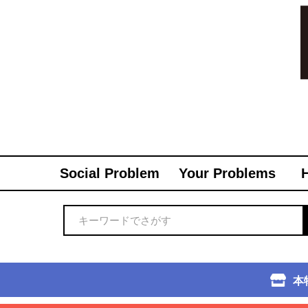
Social Problem
Your Problems
本