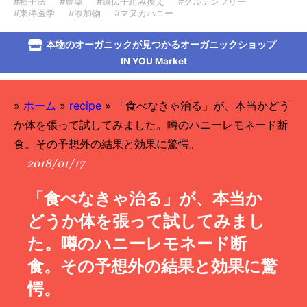
#種子法
#農薬
#遺伝子組み換え
#グルテンフリー
#東洋医学
#添加物
#マヌカハニー
本物のオーガニックが見つかるオーガニックショップ
IN YOU Market
»
ホーム
»
recipe
»
「食べなきゃ治る」が、本当かどう
か体を張って試してみました。噂のハニーレモネード断
食。その予想外の結果と効果に驚愕。
2018/01/17
「食べなきゃ治る」が、本当か
どうか体を張って試してみまし
た。噂のハニーレモネード断
食。その予想外の結果と効果に驚
愕。