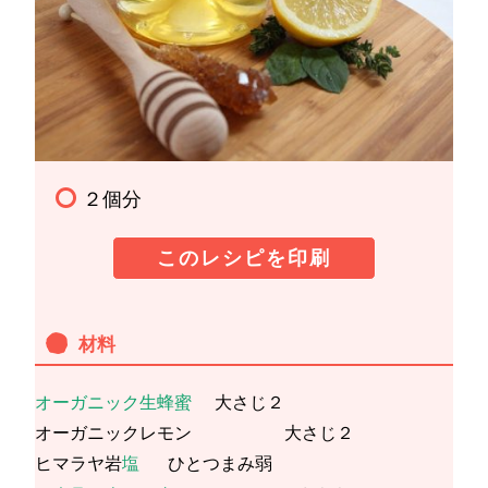
２個分
このレシピを印刷
材料
オーガニック生蜂蜜
大さじ２
オーガニックレモン 大さじ２
ヒマラヤ岩
塩
ひとつまみ弱