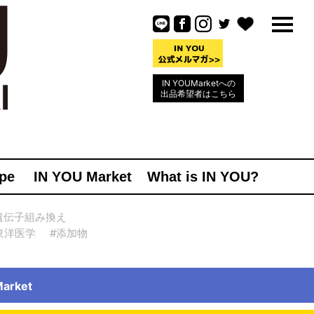
IN YOUMarketへの
出品希望者はこちら
pe
IN YOU Market
What is IN YOU?
遺伝子組み換え
東洋医学
#添加物
rket