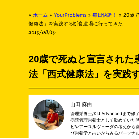
»
ホーム
»
YourProblems
»
毎日快調！
»
20歳
健康法」を実践する断食道場に行ってきた
2019/08/19
20歳で死ぬと宣言された
法「西式健康法」を実践
山田 麻由
管理栄養士/KIJ Advanced
病院管理栄養士として勤めていた
ビやアーユルヴェーダの考えから
び栄養学と占いからみるパーソナ