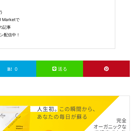
う
Marketで
の記事
ガジン配信中！
送る
0