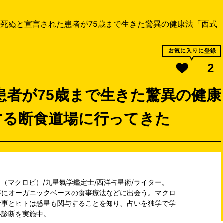
で死ぬと宣言された患者が75歳まで生きた驚異の健康法「西式
2
患者が75歳まで生きた驚異の健康
する断食道場に行ってきた
まで修了（マクロビ）/九星氣学鑑定士/西洋占星術/ライター。
時にオーガニックベースの食事療法などに出会う。マクロ
食事とヒトは惑星も関与することを知り、占いを独学で学
ル診断を実施中。