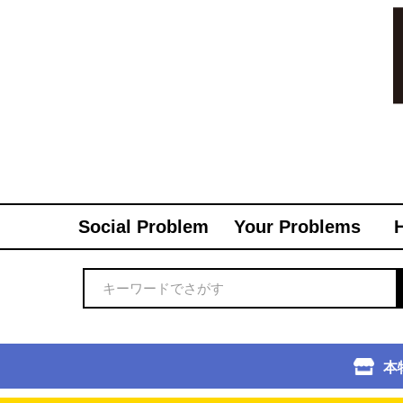
Social Problem
Your Problems
本