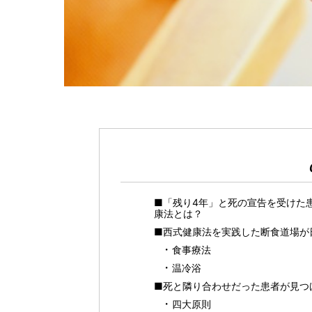
■「残り4年」と死の宣告を受けた
康法とは？
■西式健康法を実践した断食道場が
食事療法
温冷浴
■死と隣り合わせだった患者が見つ
四大原則