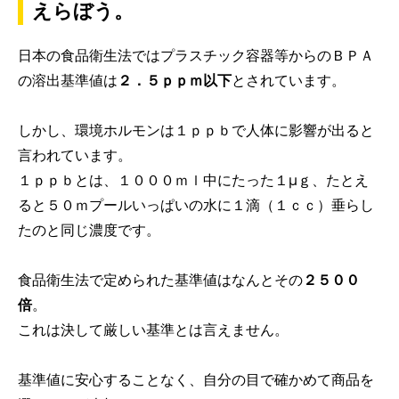
えらぼう。
日本の食品衛生法ではプラスチック容器等からのＢＰＡ
の溶出基準値は
２．５ｐｐｍ以下
とされています。
しかし、環境ホルモンは１ｐｐｂで人体に影響が出ると
言われています。
１ｐｐｂとは、１０００ｍｌ中にたった１μｇ、たとえ
ると５０ｍプールいっぱいの水に１滴（１ｃｃ）垂らし
たのと同じ濃度です。
食品衛生法で定められた基準値はなんとその
２５００
倍
。
これは決して厳しい基準とは言えません。
基準値に安心することなく、自分の目で確かめて商品を