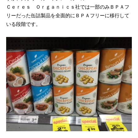
Ｃｅｒｅｓ Ｏｒｇａｎｉｃｓ社では一部のみＢＰＡフ
リーだった缶詰製品を全面的にＢＰＡフリーに移行して
いる段階です。