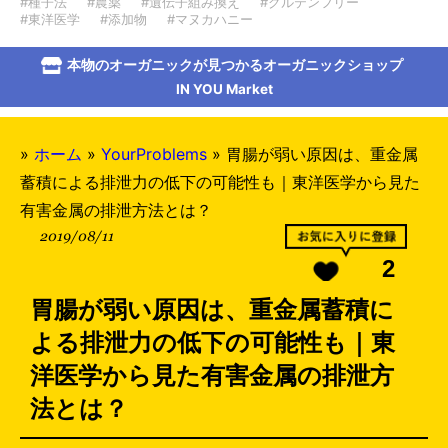
#種子法
#農薬
#遺伝子組み換え
#グルテンフリー
#東洋医学
#添加物
#マヌカハニー
本物のオーガニックが見つかるオーガニックショップ
IN YOU Market
»
ホーム
»
YourProblems
»
胃腸が弱い原因は、重金属
蓄積による排泄力の低下の可能性も｜東洋医学から見た
有害金属の排泄方法とは？
2019/08/11
2
胃腸が弱い原因は、重金属蓄積に
よる排泄力の低下の可能性も｜東
洋医学から見た有害金属の排泄方
法とは？