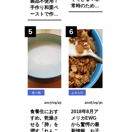
製品不使用！
常時のために
手作り和栗ペ
知っておきた
ーストで作る
いマインド・
モンブランパ
マネージ。
フェの作り方
5
6
食べ物
よみもの
2017/09/25
2018/09/30
食養生におす
2018年8月ア
すめ。乾燥さ
メリカEWG
せる「肺」を
から驚愕の最
潤す「れんこ
新情報。お子