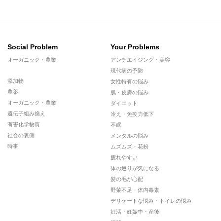
Social Problem
Your Problems
オーガニック・農業
アンチエイジング・美容
現代病の予防
添加物
女性特有の悩み
農薬
肌・皮膚の悩み
オーガニック・農業
ダイエット
遺伝子組み換え
冷え・免疫力低下
有害化学物質
不眠
社会の裏側
メンタルの悩み
時事
ムズムズ・花粉
疲れやすい
体の巡りが気になる
髪の毛が心配
野菜不足・体内毒素
デリケートな悩み・トイレの悩み
妊活・妊娠中・産後