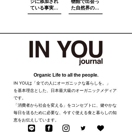
ジに添加され
物館で出会っ
ている事実を
た自然界の法
ご存知です
則と栄養価が
か。たとえ子
増す調理法と
供が望んでも
は。
子供に食べさ
せたくないそ
の中身とは。
Organic Life to all the people.
IN YOUは「全ての人にオーガニックな暮らしを。」
を基本理念とした、日本最大級のオーガニックメディア
です。
「消費者から社会を変える」をコンセプトに、健やかな
毎日を送るために必要な、今すぐ使える食と暮らしの知
恵をお伝えしています。