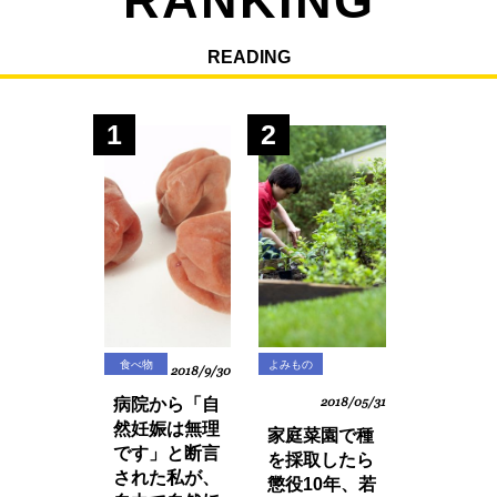
READING
1
2
食べ物
よみもの
2018/9/30
病院から「自
2018/05/31
然妊娠は無理
家庭菜園で種
です」と断言
を採取したら
された私が、
懲役10年、若