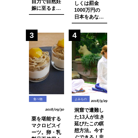
自力で自然妊
しくは罰金
娠に至るまで
1000万円の
に実践した生
日本をあなた
活習慣と食べ
は想像できま
物の改善・身
すか？今まで
3
4
体の変化につ
登録品種のみ
いてお話しし
禁止されてい
ます。
た種採りや脇
芽挿しが原則
禁止の方向
に・・？
食べ物
よみもの
2018/9/29
2018/09/30
洞窟で遭難し
た13人が生き
栗を堪能する
延びたこの瞑
マクロビスイ
想方法。今す
ーツ。卵・乳
ぐできる！非