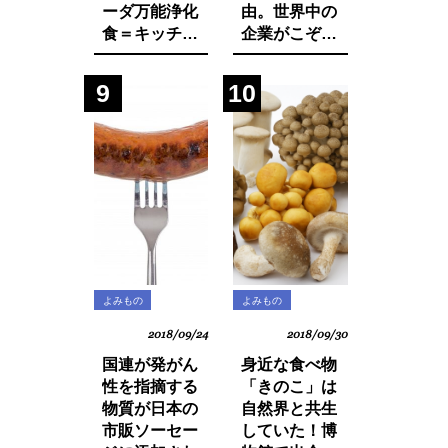
ーダ万能浄化
由。世界中の
食＝キッチャ
企業がこぞっ
リーの作り方
て取り組む
SDGsへの遅
9
10
れ。それは日
本人・日本企
業と政府の意
識の低さにあ
った！
よみもの
よみもの
2018/09/24
2018/09/30
国連が発がん
身近な食べ物
性を指摘する
「きのこ」は
物質が日本の
自然界と共生
市販ソーセー
していた！博