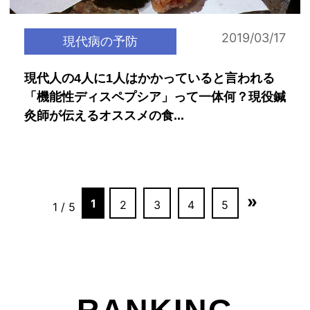
2019/03/17
現代病の予防
現代人の4人に1人はかかっていると言われる
「機能性ディスペプシア」って一体何？現役鍼
灸師が伝えるオススメの食...
»
1
2
3
4
5
1 / 5
RANKING