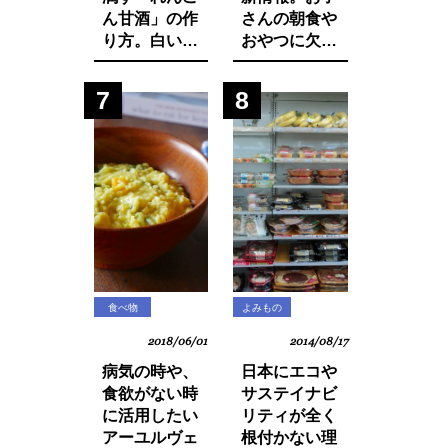
ん甘酒」の作
さんの朝食や
り方。白い食
おやつに欠か
材でカラダを
せないシリア
養おう。
ルから大量の
7
8
発がん性物質
グリホサート
が検出！
食べ物
よみもの
2018/06/01
2014/08/17
病気の時や、
日本にエコや
食欲がない時
サステイナビ
に活用したい
リティが全く
アーユルヴェ
根付かない理